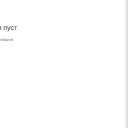
 пуст
товаров