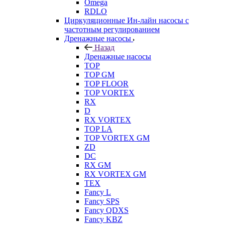
Omega
RDLO
Циркуляционные Ин-лайн насосы с
частотным регулированием
Дренажные насосы
Назад
Дренажные насосы
TOP
TOP GM
TOP FLOOR
TOP VORTEX
RX
D
RX VORTEX
TOP LA
TOP VORTEX GM
ZD
DC
RX GM
RX VORTEX GM
TEX
Fancy L
Fancy SPS
Fancy QDXS
Fancy KBZ