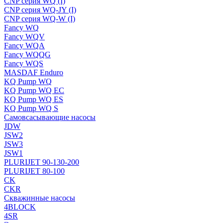
CNP серия WQ (I)
CNP серия WQ-JY (I)
CNP серия WQ-W (I)
Fancy WQ
Fancy WQV
Fancy WQA
Fancy WQQG
Fancy WQS
MASDAF Enduro
KQ Pump WQ
KQ Pump WQ EC
KQ Pump WQ ES
KQ Pump WQ S
Самовсасывающие насосы
JDW
JSW2
JSW3
JSW1
PLURIJET 90-130-200
PLURIJET 80-100
CK
CKR
Скважинные насосы
4BLOCK
4SR