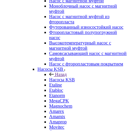
Насос с магнитной муфтой
Моноблочный насос с магнитной
муфтой
Насос с магнитной муфтой из
фторопласта
Футерованный износостойкий насос
Фторопластовый полупогружной
насос
Высокотемпературный насос с
магнитной муфтой
Самовсасывающий насос с магнитной
муфтой
Насос с фторопластовым покрытием
Насосы KSB
Назад
Насосы KSB
Etaline
Etabloc
Etanorm
MegaCPK
Magnochem
Amarex
Amamix
Amaprop
Movitec