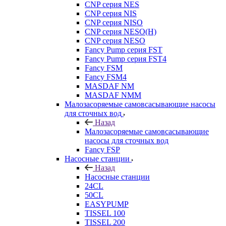
CNP серия NES
CNP серия NIS
CNP серия NISO
CNP серия NESO(H)
CNP серия NESO
Fancy Pump серия FST
Fancy Pump серия FST4
Fancy FSM
Fancy FSM4
MASDAF NM
MASDAF NMM
Малозасоряемые самовсасывающие насосы
для сточных вод
Назад
Малозасоряемые самовсасывающие
насосы для сточных вод
Fancy FSP
Насосные станции
Назад
Насосные станции
24CL
50CL
EASYPUMP
TISSEL 100
TISSEL 200