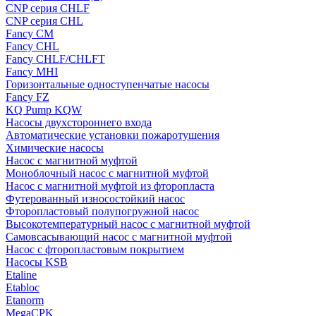
CNP серия CHLF
CNP серия CHL
Fancy CM
Fancy CHL
Fancy CHLF/CHLFT
Fancy MHI
Горизонтальные одноступенчатые насосы
Fancy FZ
KQ Pump KQW
Насосы двухстороннего входа
Автоматические установки пожаротушения
Химические насосы
Насос с магнитной муфтой
Моноблочный насос с магнитной муфтой
Насос с магнитной муфтой из фторопласта
Футерованный износостойкий насос
Фторопластовый полупогружной насос
Высокотемпературный насос с магнитной муфтой
Самовсасывающий насос с магнитной муфтой
Насос с фторопластовым покрытием
Насосы KSB
Etaline
Etabloc
Etanorm
MegaCPK