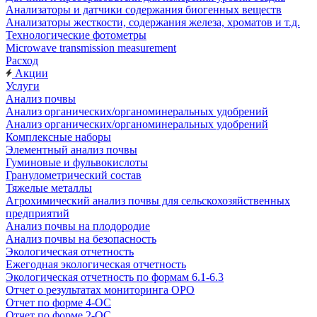
Анализаторы и датчики содержания биогенных веществ
Анализаторы жесткости, содержания железа, хроматов и т.д.
Технологические фотометры
Microwave transmission measurement
Расход
Акции
Услуги
Анализ почвы
Анализ органических/органоминеральных удобрений
Анализ органических/органоминеральных удобрений
Комплексные наборы
Элементный анализ почвы
Гуминовые и фульвокислоты
Гранулометрический состав
Тяжелые металлы
Агрохимический анализ почвы для сельскохозяйственных
предприятий
Анализ почвы на плодородие
Анализ почвы на безопасность
Экологическая отчетность
Ежегодная экологическая отчетность
Экологическая отчетность по формам 6.1-6.3
Отчет о результатах мониторинга ОРО
Отчет по форме 4-ОС
Отчет по форме 2-ОС