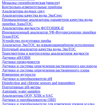
Мешалка гиперболическая (миксер)
Контрольно-измерительные приборы
Анализаторы водных сред
Анализаторы качества воды ЭкоСенс
Промышленные анализаторы параметров качества воды
линейки АкваТОС
Анализаторы жидкости ФОТОНИК-II
Инновационный анализатор УФ-Флуоресценции линейки
ТехноТОС
Устройство подготовки пробы
Анализатор ЭкоТОС во взрывозащищённом исполнении
Поточный анализатор качества воды ЭкоТОС
Трансмиттеры и контроллеры анализаторов жидкости
Датчики рН/ОВН
Датчики проводимости
Датчики и системы определения растворенного кислорода
Датчики и системы определения растворенного хлора
Измерение мутности
Датчики и преобразователи pH
Disinfection and chlorine sensors and transmitters
Портативные pH-метры
Automatic water samplers
Анализаторы ООУ, ХПК и SAC
Датчики и преобразователи ОВП
Датчики и преобразователи для измерения уровня осадка