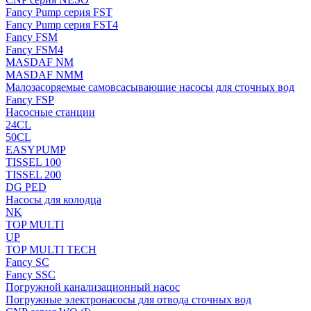
Fancy Pump серия FST
Fancy Pump серия FST4
Fancy FSM
Fancy FSM4
MASDAF NM
MASDAF NMM
Малозасоряемые самовсасывающие насосы для сточных вод
Fancy FSP
Насосные станции
24CL
50CL
EASYPUMP
TISSEL 100
TISSEL 200
DG PED
Насосы для колодца
NK
TOP MULTI
UP
TOP MULTI TECH
Fancy SC
Fancy SSC
Погружной канализационный насос
Погружные электронасосы для отвода сточных вод