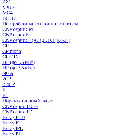
ZX2
VXC4
MC4
BC 35
Центробежные скважинные насосы
CNP серия SM
CNP серия SJ
CNP серия SJ (A,B,C,D,E,F,G,H)
CP
CP-mono
CP-DIN
HF (до 1,5 кВт)
HF (до 7,5 кВт)
NGA
2CP
2-4CP
F
F4
Циркуляционный насос
CNP серия TD-G
CNP серия TD
Fancy FTD
Fancy FT
Fancy IPL
Fancy PH