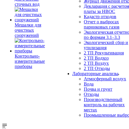
Журнал движения отх
сточных вод
Декларация с расчето
платы за НВОС
Кадастр отходов
Отчет о выбросах
Мешалки для
парниковых газов
очистных
Экологическая отчетн
сооружений
по формам 3.1–3.3
Экологический сбор и
утилизация
2 ТП Рекультивация
Контрольно-
2 ТП Водхоз
измерительные
2 ТП Воздух
приборы
2 ТП Отходы
Лабораторные анализы
Атмосферный воздух
Вода
Почва и грунт
Отходы
Производственный
контроль на рабочих
местах
Промышленные выбр