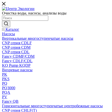
Очистка воды, насосы, анализы воды
Каталог
Насосы
Вертикальные многоступенчатые насосы
CNP серия CDLF
CNP серия CDM
CNP серия CDL
Fancy CDMF/CDM
Fancy CDLF/CDL
KQ Pump KQDP
Вихревые насосы
PK
PKS
PQ
PQ3000
PQA
PV
Fancy QB
Горизонтальные многоступенчатые центробежные насосы
CNP серия CHLF(T)