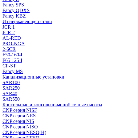
Fancy SPS
Fancy QDXS
Fancy KBZ
Из нержавеющей стали
JCR 1
JCR 2
AL-RED
PRO-NGA
2-6CR
F50-160-I
F65-125-I
CP-ST
Fancy MS
Канализационные установки
SAR100
SAR250
SAR40
SAR550
Консольные и консольно-моноблочные насосы
CNP серия NISF
CNP серия NES
CNP серия NIS
CNP серия NISO
CNP серия NESO(H)
CNP серия NESO