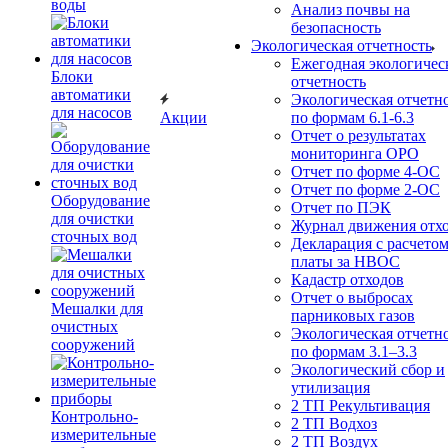
воды
Анализ почвы на
безопасность
Экологическая отчетность
Ежегодная экологичес
Блоки
отчетность
автоматики
Экологическая отчетн
для насосов
Акции
по формам 6.1-6.3
Отчет о результатах
мониторинга ОРО
Отчет по форме 4-ОС
Отчет по форме 2-ОС
Оборудование
Отчет по ПЭК
для очистки
Журнал движения отх
сточных вод
Декларация с расчето
платы за НВОС
Кадастр отходов
Отчет о выбросах
Мешалки для
парниковых газов
очистных
Экологическая отчетн
сооружений
по формам 3.1–3.3
Экологический сбор и
утилизация
2 ТП Рекультивация
Контрольно-
2 ТП Водхоз
измерительные
2 ТП Воздух