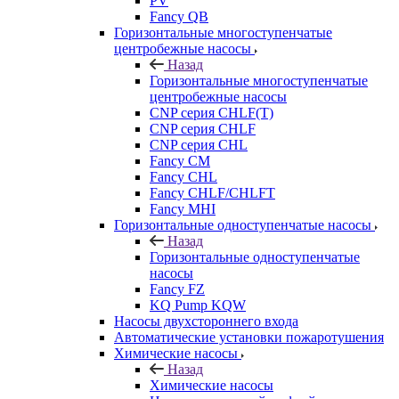
PV
Fancy QB
Горизонтальные многоступенчатые
центробежные насосы
Назад
Горизонтальные многоступенчатые
центробежные насосы
CNP серия CHLF(T)
CNP серия CHLF
CNP серия CHL
Fancy CM
Fancy CHL
Fancy CHLF/CHLFT
Fancy MHI
Горизонтальные одноступенчатые насосы
Назад
Горизонтальные одноступенчатые
насосы
Fancy FZ
KQ Pump KQW
Насосы двухстороннего входа
Автоматические установки пожаротушения
Химические насосы
Назад
Химические насосы