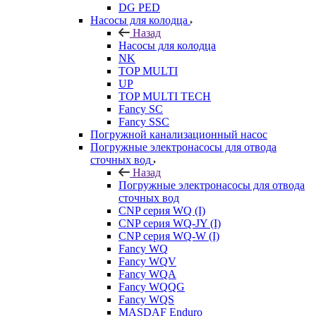
DG PED
Насосы для колодца
Назад
Насосы для колодца
NK
TOP MULTI
UP
TOP MULTI TECH
Fancy SC
Fancy SSC
Погружной канализационный насос
Погружные электронасосы для отвода
сточных вод
Назад
Погружные электронасосы для отвода
сточных вод
CNP серия WQ (I)
CNP серия WQ-JY (I)
CNP серия WQ-W (I)
Fancy WQ
Fancy WQV
Fancy WQA
Fancy WQQG
Fancy WQS
MASDAF Enduro