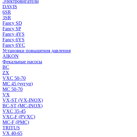
Электровигатели
DAVIS
6SR
3SR
Fancy SD
Fancy SP
Fancy 4YS
Fancy 6YS
Fancy 6YC
Установки повышения давления
AIKON
Фекальные насосы
BC
ZX
VXC 50-70
MC 45 (чугун)
MC 50-70
VX
VX-ST (VX-INOX)
BC-ST (MC-INOX)
VXC 35-45
VXC-F (PVXC)
MC-F (PMC)
TRITUS
VX 40-65