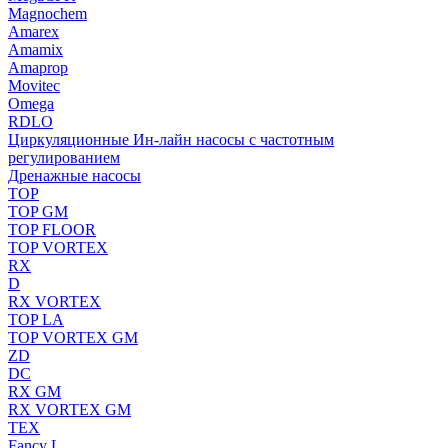
Magnochem
Amarex
Amamix
Amaprop
Movitec
Omega
RDLO
Циркуляционные Ин-лайн насосы с частотным
регулированием
Дренажные насосы
TOP
TOP GM
TOP FLOOR
TOP VORTEX
RX
D
RX VORTEX
TOP LA
TOP VORTEX GM
ZD
DC
RX GM
RX VORTEX GM
TEX
Fancy L