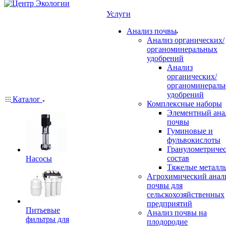
Услуги
Анализ почвы
Анализ органических/
органоминеральных
удобрений
Анализ
органических/
органоминераль
удобрений
Каталог
Комплексные наборы
Элементный ана
почвы
Гуминовые и
фульвокислоты
Гранулометриче
состав
Насосы
Тяжелые металл
Агрохимический анал
почвы для
сельскохозяйственных
предприятий
Питьевые
Анализ почвы на
фильтры для
плодородие