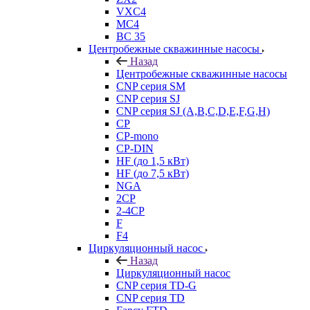
VXC4
MC4
BC 35
Центробежные скважинные насосы
Назад
Центробежные скважинные насосы
CNP серия SM
CNP серия SJ
CNP серия SJ (A,B,C,D,E,F,G,H)
CP
CP-mono
CP-DIN
HF (до 1,5 кВт)
HF (до 7,5 кВт)
NGA
2CP
2-4CP
F
F4
Циркуляционный насос
Назад
Циркуляционный насос
CNP серия TD-G
CNP серия TD