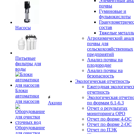
Элементный ана
почвы
Гуминовые и
фульвокислоты
Гранулометриче
состав
Насосы
Тяжелые металл
Агрохимический анал
почвы для
сельскохозяйственных
предприятий
Питьевые
Анализ почвы на
фильтры для
плодородие
воды
Анализ почвы на
безопасность
Экологическая отчетность
Ежегодная экологичес
Блоки
отчетность
автоматики
Экологическая отчетн
для насосов
Акции
по формам 6.1-6.3
Отчет о результатах
мониторинга ОРО
Отчет по форме 4-ОС
Отчет по форме 2-ОС
Оборудование
Отчет по ПЭК
для очистки