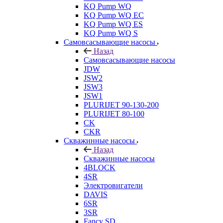
KQ Pump WQ
KQ Pump WQ EC
KQ Pump WQ ES
KQ Pump WQ S
Самовсасывающие насосы
Назад
Самовсасывающие насосы
JDW
JSW2
JSW3
JSW1
PLURIJET 90-130-200
PLURIJET 80-100
CK
CKR
Скважинные насосы
Назад
Скважинные насосы
4BLOCK
4SR
Электровигатели
DAVIS
6SR
3SR
Fancy SD