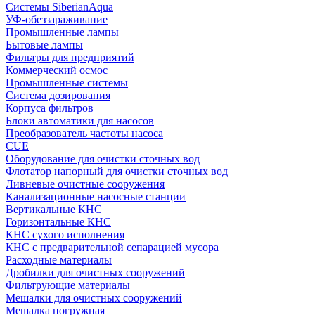
Системы SiberianAqua
УФ-обеззараживание
Промышленные лампы
Бытовые лампы
Фильтры для предприятий
Коммерческий осмос
Промышленные системы
Система дозирования
Корпуса фильтров
Блоки автоматики для насосов
Преобразователь частоты насоса
CUE
Оборудование для очистки сточных вод
Флотатор напорный для очистки сточных вод
Ливневые очистные сооружения
Канализационные насосные станции
Вертикальные КНС
Горизонтальные КНС
КНС сухого исполнения
КНС с предварительной сепарацией мусора
Расходные материалы
Дробилки для очистных сооружений
Фильтрующие материалы
Мешалки для очистных сооружений
Мешалка погружная