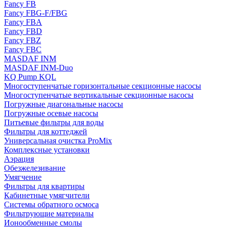
Fancy FB
Fancy FBG-F/FBG
Fancy FBA
Fancy FBD
Fancy FBZ
Fancy FBC
MASDAF INM
MASDAF INM-Duo
KQ Pump KQL
Многоступенчатые горизонтальные секционные насосы
Многоступенчатые вертикальные секционные насосы
Погружные диагональные насосы
Погружные осевые насосы
Питьевые фильтры для воды
Фильтры для коттеджей
Универсальная очистка ProMix
Комплексные установки
Аэрация
Обезжелезивание
Умягчение
Фильтры для квартиры
Кабинетные умягчители
Системы обратного осмоса
Фильтрующие материалы
Ионообменные смолы