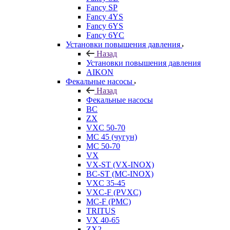
Fancy SP
Fancy 4YS
Fancy 6YS
Fancy 6YC
Установки повышения давления
Назад
Установки повышения давления
AIKON
Фекальные насосы
Назад
Фекальные насосы
BC
ZX
VXC 50-70
MC 45 (чугун)
MC 50-70
VX
VX-ST (VX-INOX)
BC-ST (MC-INOX)
VXC 35-45
VXC-F (PVXC)
MC-F (PMC)
TRITUS
VX 40-65
ZX2