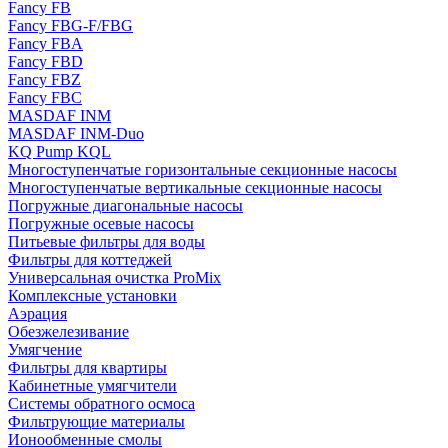
Fancy FB
Fancy FBG-F/FBG
Fancy FBA
Fancy FBD
Fancy FBZ
Fancy FBC
MASDAF INM
MASDAF INM-Duo
KQ Pump KQL
Многоступенчатые горизонтальные секционные насосы
Многоступенчатые вертикальные секционные насосы
Погружные диагональные насосы
Погружные осевые насосы
Питьевые фильтры для воды
Фильтры для коттеджей
Универсальная очистка ProMix
Комплексные установки
Аэрация
Обезжелезивание
Умягчение
Фильтры для квартиры
Кабинетные умягчители
Системы обратного осмоса
Фильтрующие материалы
Ионообменные смолы