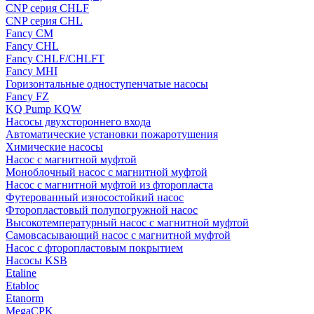
CNP серия CHLF
CNP серия CHL
Fancy CM
Fancy CHL
Fancy CHLF/CHLFT
Fancy MHI
Горизонтальные одноступенчатые насосы
Fancy FZ
KQ Pump KQW
Насосы двухстороннего входа
Автоматические установки пожаротушения
Химические насосы
Насос с магнитной муфтой
Моноблочный насос с магнитной муфтой
Насос с магнитной муфтой из фторопласта
Футерованный износостойкий насос
Фторопластовый полупогружной насос
Высокотемпературный насос с магнитной муфтой
Самовсасывающий насос с магнитной муфтой
Насос с фторопластовым покрытием
Насосы KSB
Etaline
Etabloc
Etanorm
MegaCPK