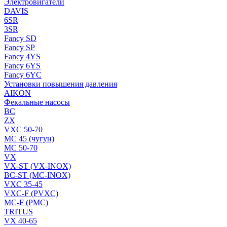
Электровигатели
DAVIS
6SR
3SR
Fancy SD
Fancy SP
Fancy 4YS
Fancy 6YS
Fancy 6YC
Установки повышения давления
AIKON
Фекальные насосы
BC
ZX
VXC 50-70
MC 45 (чугун)
MC 50-70
VX
VX-ST (VX-INOX)
BC-ST (MC-INOX)
VXC 35-45
VXC-F (PVXC)
MC-F (PMC)
TRITUS
VX 40-65