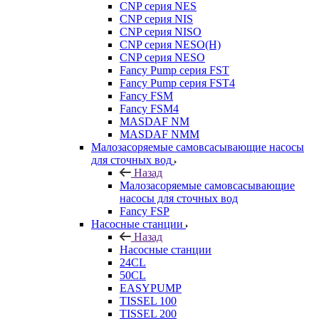
CNP серия NES
CNP серия NIS
CNP серия NISO
CNP серия NESO(H)
CNP серия NESO
Fancy Pump серия FST
Fancy Pump серия FST4
Fancy FSM
Fancy FSM4
MASDAF NM
MASDAF NMM
Малозасоряемые самовсасывающие насосы
для сточных вод
Назад
Малозасоряемые самовсасывающие
насосы для сточных вод
Fancy FSP
Насосные станции
Назад
Насосные станции
24CL
50CL
EASYPUMP
TISSEL 100
TISSEL 200