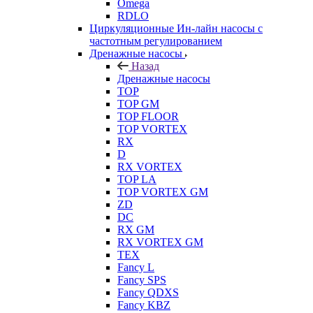
Omega
RDLO
Циркуляционные Ин-лайн насосы с
частотным регулированием
Дренажные насосы
Назад
Дренажные насосы
TOP
TOP GM
TOP FLOOR
TOP VORTEX
RX
D
RX VORTEX
TOP LA
TOP VORTEX GM
ZD
DC
RX GM
RX VORTEX GM
TEX
Fancy L
Fancy SPS
Fancy QDXS
Fancy KBZ