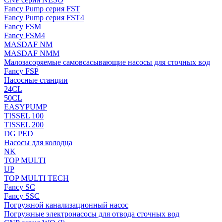
Fancy Pump серия FST
Fancy Pump серия FST4
Fancy FSM
Fancy FSM4
MASDAF NM
MASDAF NMM
Малозасоряемые самовсасывающие насосы для сточных вод
Fancy FSP
Насосные станции
24CL
50CL
EASYPUMP
TISSEL 100
TISSEL 200
DG PED
Насосы для колодца
NK
TOP MULTI
UP
TOP MULTI TECH
Fancy SC
Fancy SSC
Погружной канализационный насос
Погружные электронасосы для отвода сточных вод