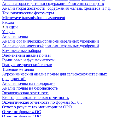
Анализаторы и датчики содержания биогенных веществ
Анализаторы жесткости, содержания железа, хроматов и т.д.
Технологические фотометры
Microwave transmission measurement
Расход
Акции
Услуги
Анализ почвы
Анализ органических/органоминеральных удобрений
Анализ органических/органоминеральных удобрений
Комплексные наборы
Элементный анализ почвы
Гуминовые и фульвокислоты
Гранулометрический состав
Тяжелые металлы
Агрохимический анализ почвы для сельскохозяйственных
предприятий
Анализ почвы на плодородие
Анализ почвы на безопасность
Экологическая отчетность
Ежегодная экологическая отчетность
Экологическая отчетность по формам 6.1-6.3
Отчет о результатах мониторинга ОРО
Отчет по форме 4-ОС
Отчет по форме 2-ОС