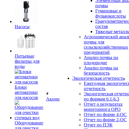
Элементный ана
почвы
Гуминовые и
фульвокислоты
Гранулометриче
состав
Насосы
Тяжелые металл
Агрохимический анал
почвы для
сельскохозяйственных
предприятий
Питьевые
Анализ почвы на
фильтры для
плодородие
воды
Анализ почвы на
безопасность
Экологическая отчетность
Ежегодная экологичес
Блоки
отчетность
автоматики
Экологическая отчетн
для насосов
Акции
по формам 6.1-6.3
Отчет о результатах
мониторинга ОРО
Отчет по форме 4-ОС
Отчет по форме 2-ОС
Оборудование
Отчет по ПЭК
для очистки