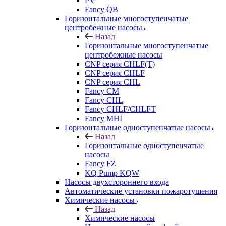
PV
Fancy QB
Горизонтальные многоступенчатые
центробежные насосы
Назад
Горизонтальные многоступенчатые
центробежные насосы
CNP серия CHLF(T)
CNP серия CHLF
CNP серия CHL
Fancy CM
Fancy CHL
Fancy CHLF/CHLFT
Fancy MHI
Горизонтальные одноступенчатые насосы
Назад
Горизонтальные одноступенчатые
насосы
Fancy FZ
KQ Pump KQW
Насосы двухстороннего входа
Автоматические установки пожаротушения
Химические насосы
Назад
Химические насосы