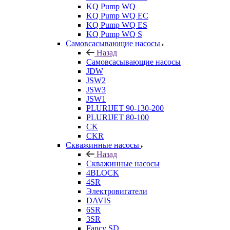
KQ Pump WQ
KQ Pump WQ EC
KQ Pump WQ ES
KQ Pump WQ S
Самовсасывающие насосы
Назад
Самовсасывающие насосы
JDW
JSW2
JSW3
JSW1
PLURIJET 90-130-200
PLURIJET 80-100
CK
CKR
Скважинные насосы
Назад
Скважинные насосы
4BLOCK
4SR
Электровигатели
DAVIS
6SR
3SR
Fancy SD