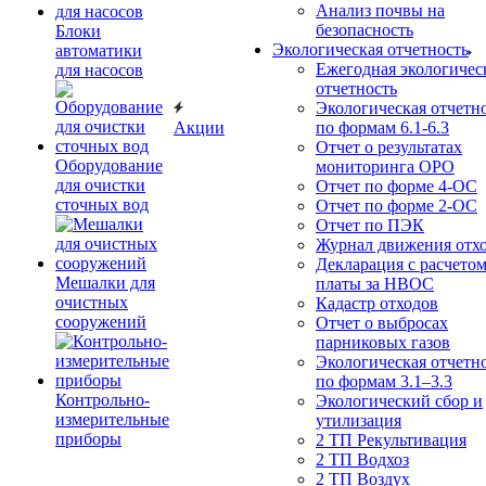
Анализ почвы на
безопасность
Блоки
Экологическая отчетность
автоматики
Ежегодная экологичес
для насосов
отчетность
Экологическая отчетн
Акции
по формам 6.1-6.3
Отчет о результатах
Оборудование
мониторинга ОРО
для очистки
Отчет по форме 4-ОС
сточных вод
Отчет по форме 2-ОС
Отчет по ПЭК
Журнал движения отх
Декларация с расчето
Мешалки для
платы за НВОС
очистных
Кадастр отходов
сооружений
Отчет о выбросах
парниковых газов
Экологическая отчетн
по формам 3.1–3.3
Контрольно-
Экологический сбор и
измерительные
утилизация
приборы
2 ТП Рекультивация
2 ТП Водхоз
2 ТП Воздух