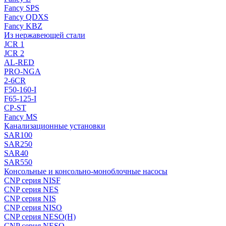
Fancy SPS
Fancy QDXS
Fancy KBZ
Из нержавеющей стали
JCR 1
JCR 2
AL-RED
PRO-NGA
2-6CR
F50-160-I
F65-125-I
CP-ST
Fancy MS
Канализационные установки
SAR100
SAR250
SAR40
SAR550
Консольные и консольно-моноблочные насосы
CNP серия NISF
CNP серия NES
CNP серия NIS
CNP серия NISO
CNP серия NESO(H)
CNP серия NESO