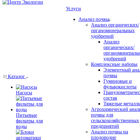
Услуги
Анализ почвы
Анализ органических/
органоминеральных
удобрений
Анализ
органических/
органоминераль
удобрений
Комплексные наборы
Элементный ана
почвы
Каталог
Гуминовые и
фульвокислоты
Гранулометриче
Насосы
состав
Тяжелые металл
Агрохимический анал
почвы для
Питьевые
сельскохозяйственных
фильтры для
предприятий
воды
Анализ почвы на
плодородие