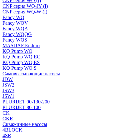
CNP серия WQ (I)
CNP серия WQ-JY (I)
CNP серия WQ-W (I)
Fancy WQ
Fancy WQV
Fancy WQA
Fancy WQQG
Fancy WQS
MASDAF Enduro
KQ Pump WQ
KQ Pump WQ EC
KQ Pump WQ ES
KQ Pump WQ S
Самовсасывающие насосы
JDW
JSW2
JSW3
JSW1
PLURIJET 90-130-200
PLURIJET 80-100
CK
CKR
Скважинные насосы
4BLOCK
4SR