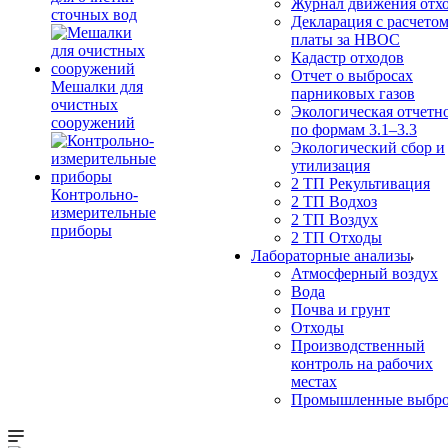
Журнал движения отх
сточных вод
Декларация с расчето
платы за НВОС
Кадастр отходов
Отчет о выбросах
Мешалки для
парниковых газов
очистных
Экологическая отчетн
сооружений
по формам 3.1–3.3
Экологический сбор и
утилизация
2 ТП Рекультивация
Контрольно-
2 ТП Водхоз
измерительные
2 ТП Воздух
приборы
2 ТП Отходы
Лабораторные анализы
Атмосферный воздух
Вода
Почва и грунт
Отходы
Производственный
контроль на рабочих
местах
Промышленные выбр