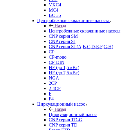
VXC4
MC4
BC 35
Центробежные скважинные насосы
Назад
Центробежные скважинные насосы
CNP серия SM
CNP серия SJ
CNP серия SJ (A,B,C,D,E,F,G,H)
CP
CP-mono
CP-DIN
HF (до 1,5 кВт)
HF (до 7,5 кВт)
NGA
2CP
2-4CP
F
F4
Циркуляционный насос
Назад
Циркуляционный насос
CNP серия TD-G
CNP серия TD