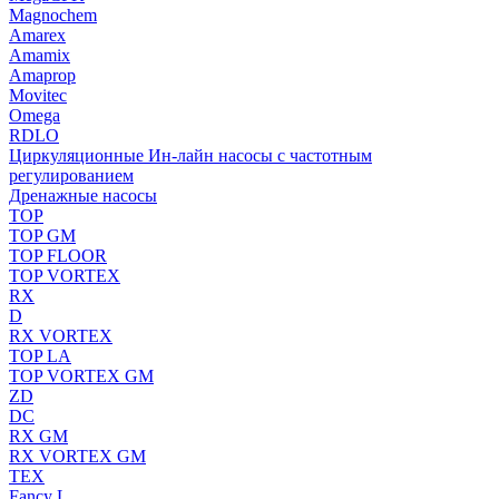
Magnochem
Amarex
Amamix
Amaprop
Movitec
Omega
RDLO
Циркуляционные Ин-лайн насосы с частотным
регулированием
Дренажные насосы
TOP
TOP GM
TOP FLOOR
TOP VORTEX
RX
D
RX VORTEX
TOP LA
TOP VORTEX GM
ZD
DC
RX GM
RX VORTEX GM
TEX
Fancy L