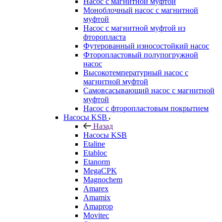
Насос с магнитной муфтой
Моноблочный насос с магнитной
муфтой
Насос с магнитной муфтой из
фторопласта
Футерованный износостойкий насос
Фторопластовый полупогружной
насос
Высокотемпературный насос с
магнитной муфтой
Самовсасывающий насос с магнитной
муфтой
Насос с фторопластовым покрытием
Насосы KSB
Назад
Насосы KSB
Etaline
Etabloc
Etanorm
MegaCPK
Magnochem
Amarex
Amamix
Amaprop
Movitec