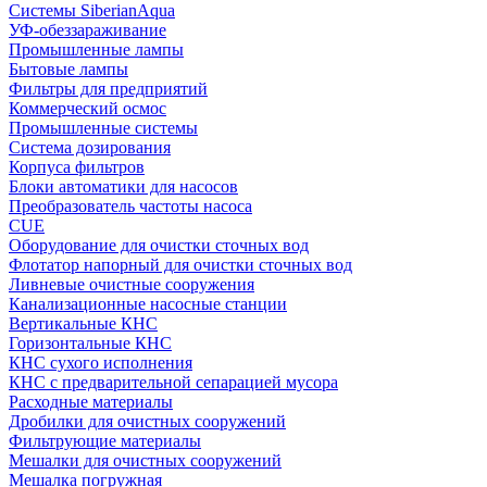
Системы SiberianAqua
УФ-обеззараживание
Промышленные лампы
Бытовые лампы
Фильтры для предприятий
Коммерческий осмос
Промышленные системы
Система дозирования
Корпуса фильтров
Блоки автоматики для насосов
Преобразователь частоты насоса
CUE
Оборудование для очистки сточных вод
Флотатор напорный для очистки сточных вод
Ливневые очистные сооружения
Канализационные насосные станции
Вертикальные КНС
Горизонтальные КНС
КНС сухого исполнения
КНС с предварительной сепарацией мусора
Расходные материалы
Дробилки для очистных сооружений
Фильтрующие материалы
Мешалки для очистных сооружений
Мешалка погружная