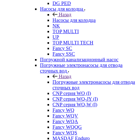
DG PED
Насосы для колодца
Назад
Насосы для колодца
NK
TOP MULTI
UP
TOP MULTI TECH
Fancy SC
Fancy SSC
Погружной канализационный насос
Погружные электронасосы для отвода
сточных вод
Назад
Погружные электронасосы для отвода
сточных вод
CNP серия WQ (I)
CNP серия WQ-JY (I)
CNP серия WQ-W (I)
Fancy WQ
Fancy WQV
Fancy WQA
Fancy WQQG
Fancy WQS
MASDAF Enduro