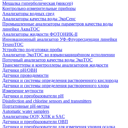
Мешалка гиперболическая (миксер)
Контрольно-измерительные приборы
Анализаторы водных сред
Анализаторы качества воды ЭкоСенс
Промышленные анализаторы параметров качества воды
линейки АкваТОС
Анализаторы жидкости ФОТОНИК-II
Инновационный анализатор УФ-Флуоресценции линейки
ТехноТОС
Устройство подготовки пробы
Анализатор ЭкоТОС во взрывозащищённом исполнении
Поточный анализатор качества воды ЭкоТОС
Трансмиттеры и контроллеры анализаторов жидкости
Датчики рН/ОВН
Датчики проводимости
Датчики и системы определения растворенного кислорода
Датчики и системы определения растворенного хлора
Измерение мутности
Датчики и преобразователи pH
Disinfection and chlorine sensors and transmitters
Портативные pH-метры
Automatic water samplers
Анализаторы ООУ, ХПК и SAC
Датчики и преобразователи ОВП
Датчики и преобразователи для измерения уровня осадка