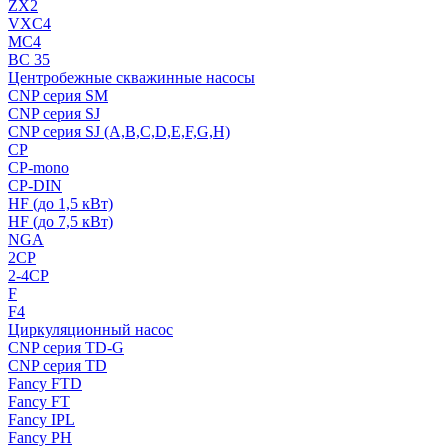
ZX2
VXC4
MC4
BC 35
Центробежные скважинные насосы
CNP серия SM
CNP серия SJ
CNP серия SJ (A,B,C,D,E,F,G,H)
CP
CP-mono
CP-DIN
HF (до 1,5 кВт)
HF (до 7,5 кВт)
NGA
2CP
2-4CP
F
F4
Циркуляционный насос
CNP серия TD-G
CNP серия TD
Fancy FTD
Fancy FT
Fancy IPL
Fancy PH