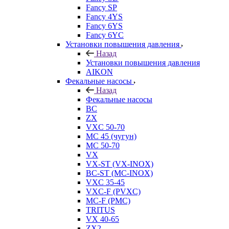
Fancy SP
Fancy 4YS
Fancy 6YS
Fancy 6YC
Установки повышения давления
Назад
Установки повышения давления
AIKON
Фекальные насосы
Назад
Фекальные насосы
BC
ZX
VXC 50-70
MC 45 (чугун)
MC 50-70
VX
VX-ST (VX-INOX)
BC-ST (MC-INOX)
VXC 35-45
VXC-F (PVXC)
MC-F (PMC)
TRITUS
VX 40-65
ZX2