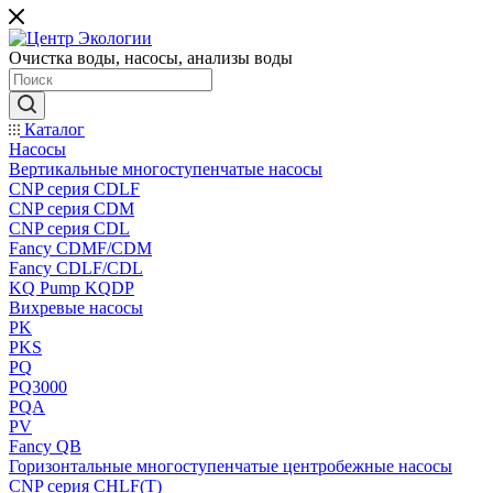
Очистка воды, насосы, анализы воды
Каталог
Насосы
Вертикальные многоступенчатые насосы
CNP серия CDLF
CNP серия CDM
CNP серия CDL
Fancy CDMF/CDM
Fancy CDLF/CDL
KQ Pump KQDP
Вихревые насосы
PK
PKS
PQ
PQ3000
PQA
PV
Fancy QB
Горизонтальные многоступенчатые центробежные насосы
CNP серия CHLF(T)