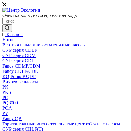
Очистка воды, насосы, анализы воды
Каталог
Насосы
Вертикальные многоступенчатые насосы
CNP серия CDLF
CNP серия CDM
CNP серия CDL
Fancy CDMF/CDM
Fancy CDLF/CDL
KQ Pump KQDP
Вихревые насосы
PK
PKS
PQ
PQ3000
PQA
PV
Fancy QB
Горизонтальные многоступенчатые центробежные насосы
CNP серия CHLF(T)