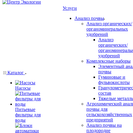
Услуги
Анализ почвы
Анализ органических/
органоминеральных
удобрений
Анализ
органических/
органоминераль
удобрений
Комплексные наборы
Элементный ана
почвы
Каталог
Гуминовые и
фульвокислоты
Гранулометриче
Насосы
состав
Тяжелые металл
Агрохимический анал
почвы для
Питьевые
сельскохозяйственных
фильтры для
предприятий
воды
Анализ почвы на
плодородие