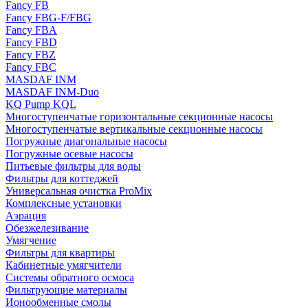
Fancy FB
Fancy FBG-F/FBG
Fancy FBA
Fancy FBD
Fancy FBZ
Fancy FBC
MASDAF INM
MASDAF INM-Duo
KQ Pump KQL
Многоступенчатые горизонтальные секционные насосы
Многоступенчатые вертикальные секционные насосы
Погружные диагональные насосы
Погружные осевые насосы
Питьевые фильтры для воды
Фильтры для коттеджей
Универсальная очистка ProMix
Комплексные установки
Аэрация
Обезжелезивание
Умягчение
Фильтры для квартиры
Кабинетные умягчители
Системы обратного осмоса
Фильтрующие материалы
Ионообменные смолы