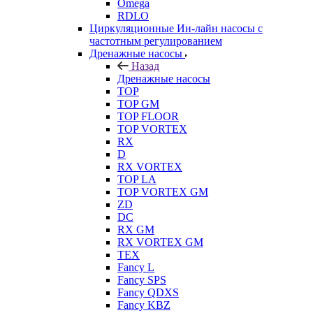
Omega
RDLO
Циркуляционные Ин-лайн насосы с
частотным регулированием
Дренажные насосы
Назад
Дренажные насосы
TOP
TOP GM
TOP FLOOR
TOP VORTEX
RX
D
RX VORTEX
TOP LA
TOP VORTEX GM
ZD
DC
RX GM
RX VORTEX GM
TEX
Fancy L
Fancy SPS
Fancy QDXS
Fancy KBZ