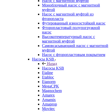
Насос с магнитной муфтой
Моноблочный насос с магнитной
муфтой
Насос с магнитной муфтой из
фторопласта
Футерованный износостойкий насос
Фторопластовый полупогружной
насос
Высокотемпературный насос с
магнитной муфтой
Самовсасывающий насос с магнитной
муфтой
Насос с фторопластовым покрытием
Насосы KSB
Назад
Насосы KSB
Etaline
Etabloc
Etanorm
MegaCPK
Magnochem
Amarex
Amamix
Amaprop
Movitec