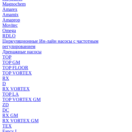
Magnochem
Amarex
Amamix
Amaprop
Movitec
Omega
RDLO
Циркуляционные Ин-лайн насосы с частотным
регулированием
Дренажные насосы
TOP
TOP GM
TOP FLOOR
TOP VORTEX
RX
D
RX VORTEX
TOP LA
TOP VORTEX GM
ZD
DC
RX GM
RX VORTEX GM
TEX
Fancy L