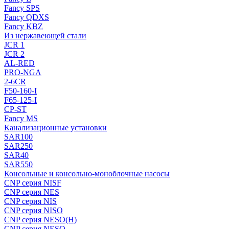
Fancy SPS
Fancy QDXS
Fancy KBZ
Из нержавеющей стали
JCR 1
JCR 2
AL-RED
PRO-NGA
2-6CR
F50-160-I
F65-125-I
CP-ST
Fancy MS
Канализационные установки
SAR100
SAR250
SAR40
SAR550
Консольные и консольно-моноблочные насосы
CNP серия NISF
CNP серия NES
CNP серия NIS
CNP серия NISO
CNP серия NESO(H)
CNP серия NESO