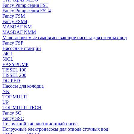
Fancy Pump серия FST
Fancy Pump серия FST4
Fancy FSM
Fancy FSM4
MASDAF NM
MASDAF NMM
Малозасоряемые самовсасывающие насосы для сточных вод
Fancy FSP
Насосные станции
24CL
50CL
EASYPUMP
TISSEL 100
TISSEL 200
DG PED
Насосы для колодца
NK
TOP MULTI
UP
TOP MULTI TECH
Fancy SC
Fancy SSC
Погружной канализационный насос
Погружные электронасосы для отвода сточных вод