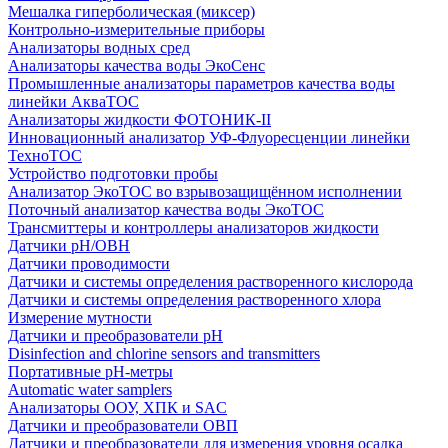
Мешалка гиперболическая (миксер)
Контрольно-измерительные приборы
Анализаторы водных сред
Анализаторы качества воды ЭкоСенс
Промышленные анализаторы параметров качества воды
линейки АкваТОС
Анализаторы жидкости ФОТОНИК-II
Инновационный анализатор УФ-Флуоресценции линейки
ТехноТОС
Устройство подготовки пробы
Анализатор ЭкоТОС во взрывозащищённом исполнении
Поточный анализатор качества воды ЭкоТОС
Трансмиттеры и контроллеры анализаторов жидкости
Датчики рН/ОВН
Датчики проводимости
Датчики и системы определения растворенного кислорода
Датчики и системы определения растворенного хлора
Измерение мутности
Датчики и преобразователи pH
Disinfection and chlorine sensors and transmitters
Портативные pH-метры
Automatic water samplers
Анализаторы ООУ, ХПК и SAC
Датчики и преобразователи ОВП
Датчики и преобразователи для измерения уровня осадка