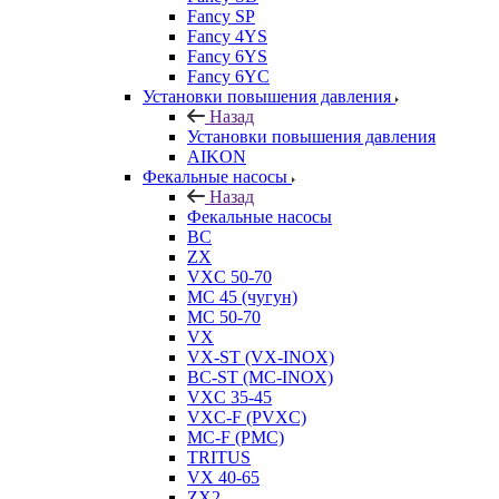
Fancy SP
Fancy 4YS
Fancy 6YS
Fancy 6YC
Установки повышения давления
Назад
Установки повышения давления
AIKON
Фекальные насосы
Назад
Фекальные насосы
BC
ZX
VXC 50-70
MC 45 (чугун)
MC 50-70
VX
VX-ST (VX-INOX)
BC-ST (MC-INOX)
VXC 35-45
VXC-F (PVXC)
MC-F (PMC)
TRITUS
VX 40-65
ZX2