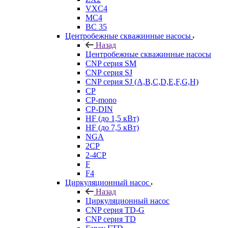
VXC4
MC4
BC 35
Центробежные скважинные насосы
Назад
Центробежные скважинные насосы
CNP серия SM
CNP серия SJ
CNP серия SJ (A,B,C,D,E,F,G,H)
CP
CP-mono
CP-DIN
HF (до 1,5 кВт)
HF (до 7,5 кВт)
NGA
2CP
2-4CP
F
F4
Циркуляционный насос
Назад
Циркуляционный насос
CNP серия TD-G
CNP серия TD