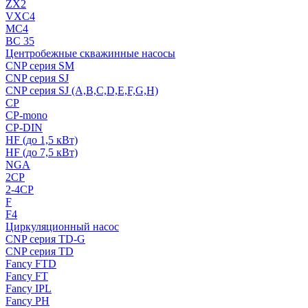
ZX2
VXC4
MC4
BC 35
Центробежные скважинные насосы
CNP серия SM
CNP серия SJ
CNP серия SJ (A,B,C,D,E,F,G,H)
CP
CP-mono
CP-DIN
HF (до 1,5 кВт)
HF (до 7,5 кВт)
NGA
2CP
2-4CP
F
F4
Циркуляционный насос
CNP серия TD-G
CNP серия TD
Fancy FTD
Fancy FT
Fancy IPL
Fancy PH