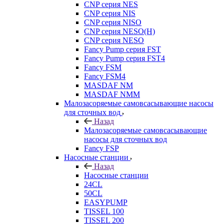
CNP серия NES
CNP серия NIS
CNP серия NISO
CNP серия NESO(H)
CNP серия NESO
Fancy Pump серия FST
Fancy Pump серия FST4
Fancy FSM
Fancy FSM4
MASDAF NM
MASDAF NMM
Малозасоряемые самовсасывающие насосы
для сточных вод
Назад
Малозасоряемые самовсасывающие
насосы для сточных вод
Fancy FSP
Насосные станции
Назад
Насосные станции
24CL
50CL
EASYPUMP
TISSEL 100
TISSEL 200