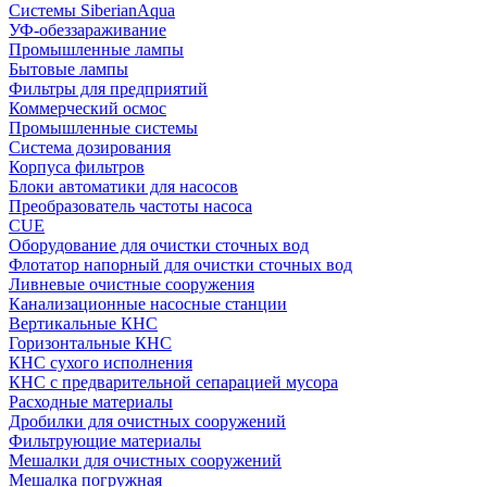
Системы SiberianAqua
УФ-обеззараживание
Промышленные лампы
Бытовые лампы
Фильтры для предприятий
Коммерческий осмос
Промышленные системы
Система дозирования
Корпуса фильтров
Блоки автоматики для насосов
Преобразователь частоты насоса
CUE
Оборудование для очистки сточных вод
Флотатор напорный для очистки сточных вод
Ливневые очистные сооружения
Канализационные насосные станции
Вертикальные КНС
Горизонтальные КНС
КНС сухого исполнения
КНС с предварительной сепарацией мусора
Расходные материалы
Дробилки для очистных сооружений
Фильтрующие материалы
Мешалки для очистных сооружений
Мешалка погружная