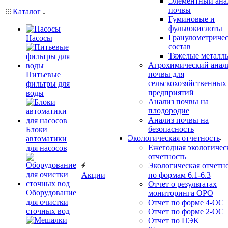
Элементный ана
почвы
Каталог
Гуминовые и
фульвокислоты
Гранулометриче
Насосы
состав
Тяжелые металл
Агрохимический анал
почвы для
Питьевые
сельскохозяйственных
фильтры для
предприятий
воды
Анализ почвы на
плодородие
Анализ почвы на
безопасность
Блоки
Экологическая отчетность
автоматики
Ежегодная экологичес
для насосов
отчетность
Экологическая отчетн
Акции
по формам 6.1-6.3
Отчет о результатах
Оборудование
мониторинга ОРО
для очистки
Отчет по форме 4-ОС
сточных вод
Отчет по форме 2-ОС
Отчет по ПЭК