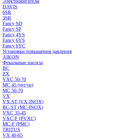
Электровигатели
DAVIS
6SR
3SR
Fancy SD
Fancy SP
Fancy 4YS
Fancy 6YS
Fancy 6YC
Установки повышения давления
AIKON
Фекальные насосы
BC
ZX
VXC 50-70
MC 45 (чугун)
MC 50-70
VX
VX-ST (VX-INOX)
BC-ST (MC-INOX)
VXC 35-45
VXC-F (PVXC)
MC-F (PMC)
TRITUS
VX 40-65