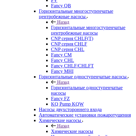
PV
Fancy QB
Горизонтальные многоступенчатые
центробежные насосы
Назад
Горизонтальные многоступенчатые
центробежные насосы
CNP серия CHLF(T)
CNP серия CHLF
CNP серия CHL
Fancy CM
Fancy CHL
Fancy CHLF/CHLFT
Fancy MHI
Горизонтальные одноступенчатые насосы
Назад
Горизонтальные одноступенчатые
насосы
Fancy FZ
KQ Pump KQW
Насосы двухстороннего входа
Автоматические установки пожаротушения
Химические насосы
Назад
Химические насосы