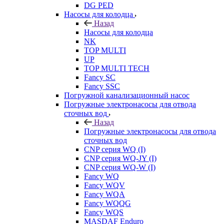
DG PED
Насосы для колодца
Назад
Насосы для колодца
NK
TOP MULTI
UP
TOP MULTI TECH
Fancy SC
Fancy SSC
Погружной канализационный насос
Погружные электронасосы для отвода
сточных вод
Назад
Погружные электронасосы для отвода
сточных вод
CNP серия WQ (I)
CNP серия WQ-JY (I)
CNP серия WQ-W (I)
Fancy WQ
Fancy WQV
Fancy WQA
Fancy WQQG
Fancy WQS
MASDAF Enduro