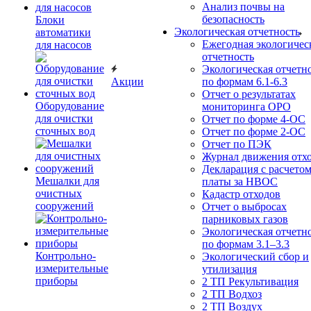
Анализ почвы на
безопасность
Блоки
Экологическая отчетность
автоматики
Ежегодная экологичес
для насосов
отчетность
Экологическая отчетн
Акции
по формам 6.1-6.3
Отчет о результатах
Оборудование
мониторинга ОРО
для очистки
Отчет по форме 4-ОС
сточных вод
Отчет по форме 2-ОС
Отчет по ПЭК
Журнал движения отх
Декларация с расчето
Мешалки для
платы за НВОС
очистных
Кадастр отходов
сооружений
Отчет о выбросах
парниковых газов
Экологическая отчетн
по формам 3.1–3.3
Контрольно-
Экологический сбор и
измерительные
утилизация
приборы
2 ТП Рекультивация
2 ТП Водхоз
2 ТП Воздух