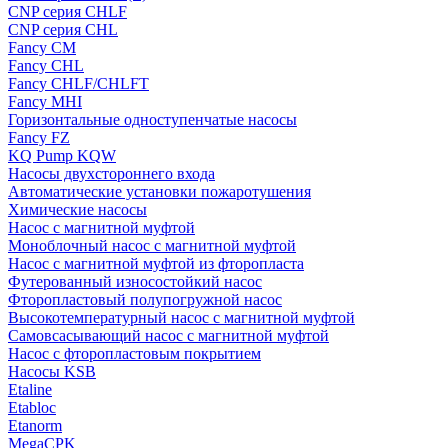
CNP серия CHLF
CNP серия CHL
Fancy CM
Fancy CHL
Fancy CHLF/CHLFT
Fancy MHI
Горизонтальные одноступенчатые насосы
Fancy FZ
KQ Pump KQW
Насосы двухстороннего входа
Автоматические установки пожаротушения
Химические насосы
Насос с магнитной муфтой
Моноблочный насос с магнитной муфтой
Насос с магнитной муфтой из фторопласта
Футерованный износостойкий насос
Фторопластовый полупогружной насос
Высокотемпературный насос с магнитной муфтой
Самовсасывающий насос с магнитной муфтой
Насос с фторопластовым покрытием
Насосы KSB
Etaline
Etabloc
Etanorm
MegaCPK