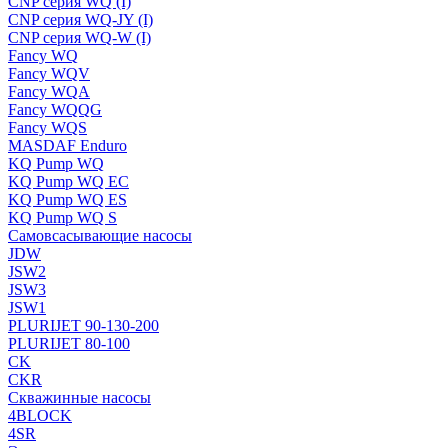
CNP серия WQ (I)
CNP серия WQ-JY (I)
CNP серия WQ-W (I)
Fancy WQ
Fancy WQV
Fancy WQA
Fancy WQQG
Fancy WQS
MASDAF Enduro
KQ Pump WQ
KQ Pump WQ EC
KQ Pump WQ ES
KQ Pump WQ S
Самовсасывающие насосы
JDW
JSW2
JSW3
JSW1
PLURIJET 90-130-200
PLURIJET 80-100
CK
CKR
Скважинные насосы
4BLOCK
4SR