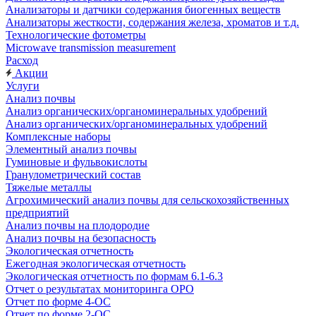
Анализаторы и датчики содержания биогенных веществ
Анализаторы жесткости, содержания железа, хроматов и т.д.
Технологические фотометры
Microwave transmission measurement
Расход
Акции
Услуги
Анализ почвы
Анализ органических/органоминеральных удобрений
Анализ органических/органоминеральных удобрений
Комплексные наборы
Элементный анализ почвы
Гуминовые и фульвокислоты
Гранулометрический состав
Тяжелые металлы
Агрохимический анализ почвы для сельскохозяйственных
предприятий
Анализ почвы на плодородие
Анализ почвы на безопасность
Экологическая отчетность
Ежегодная экологическая отчетность
Экологическая отчетность по формам 6.1-6.3
Отчет о результатах мониторинга ОРО
Отчет по форме 4-ОС
Отчет по форме 2-ОС