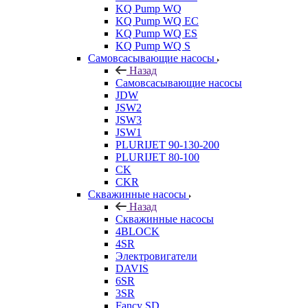
KQ Pump WQ
KQ Pump WQ EC
KQ Pump WQ ES
KQ Pump WQ S
Самовсасывающие насосы
Назад
Самовсасывающие насосы
JDW
JSW2
JSW3
JSW1
PLURIJET 90-130-200
PLURIJET 80-100
CK
CKR
Скважинные насосы
Назад
Скважинные насосы
4BLOCK
4SR
Электровигатели
DAVIS
6SR
3SR
Fancy SD