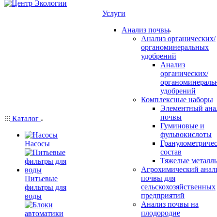
Услуги
Анализ почвы
Анализ органических/
органоминеральных
удобрений
Анализ
органических/
органоминераль
удобрений
Комплексные наборы
Элементный ана
почвы
Каталог
Гуминовые и
фульвокислоты
Гранулометриче
Насосы
состав
Тяжелые металл
Агрохимический анал
почвы для
Питьевые
сельскохозяйственных
фильтры для
предприятий
воды
Анализ почвы на
плодородие