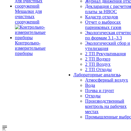
Журнал движения отх
Декларация с расчето
Мешалки для
платы за НВОС
очистных
Кадастр отходов
сооружений
Отчет о выбросах
парниковых газов
Экологическая отчетн
по формам 3.1–3.3
Контрольно-
Экологический сбор и
измерительные
утилизация
приборы
2 ТП Рекультивация
2 ТП Водхоз
2 ТП Воздух
2 ТП Отходы
Лабораторные анализы
Атмосферный воздух
Вода
Почва и грунт
Отходы
Производственный
контроль на рабочих
местах
Промышленные выбр