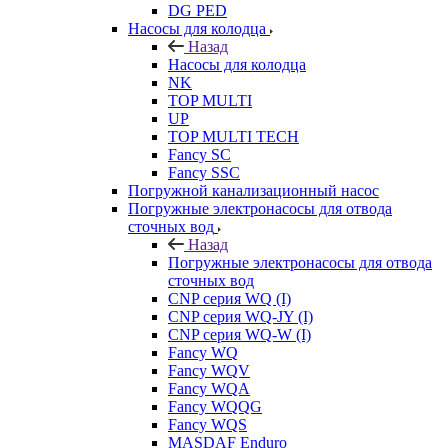
DG PED
Насосы для колодца
Назад
Насосы для колодца
NK
TOP MULTI
UP
TOP MULTI TECH
Fancy SC
Fancy SSC
Погружной канализационный насос
Погружные электронасосы для отвода
сточных вод
Назад
Погружные электронасосы для отвода
сточных вод
CNP серия WQ (I)
CNP серия WQ-JY (I)
CNP серия WQ-W (I)
Fancy WQ
Fancy WQV
Fancy WQA
Fancy WQQG
Fancy WQS
MASDAF Enduro