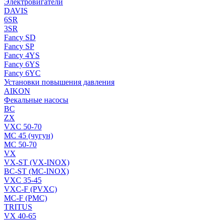
Электровигатели
DAVIS
6SR
3SR
Fancy SD
Fancy SP
Fancy 4YS
Fancy 6YS
Fancy 6YC
Установки повышения давления
AIKON
Фекальные насосы
BC
ZX
VXC 50-70
MC 45 (чугун)
MC 50-70
VX
VX-ST (VX-INOX)
BC-ST (MC-INOX)
VXC 35-45
VXC-F (PVXC)
MC-F (PMC)
TRITUS
VX 40-65