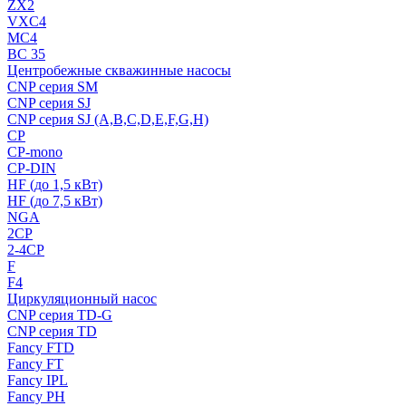
ZX2
VXC4
MC4
BC 35
Центробежные скважинные насосы
CNP серия SM
CNP серия SJ
CNP серия SJ (A,B,C,D,E,F,G,H)
CP
CP-mono
CP-DIN
HF (до 1,5 кВт)
HF (до 7,5 кВт)
NGA
2CP
2-4CP
F
F4
Циркуляционный насос
CNP серия TD-G
CNP серия TD
Fancy FTD
Fancy FT
Fancy IPL
Fancy PH