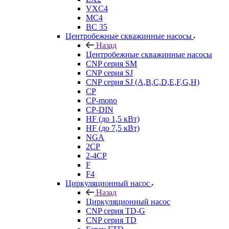
VXC4
MC4
BC 35
Центробежные скважинные насосы
Назад
Центробежные скважинные насосы
CNP серия SM
CNP серия SJ
CNP серия SJ (A,B,C,D,E,F,G,H)
CP
CP-mono
CP-DIN
HF (до 1,5 кВт)
HF (до 7,5 кВт)
NGA
2CP
2-4CP
F
F4
Циркуляционный насос
Назад
Циркуляционный насос
CNP серия TD-G
CNP серия TD