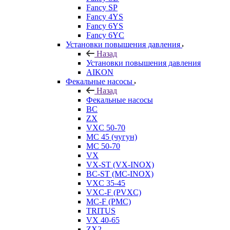
Fancy SP
Fancy 4YS
Fancy 6YS
Fancy 6YC
Установки повышения давления
Назад
Установки повышения давления
AIKON
Фекальные насосы
Назад
Фекальные насосы
BC
ZX
VXC 50-70
MC 45 (чугун)
MC 50-70
VX
VX-ST (VX-INOX)
BC-ST (MC-INOX)
VXC 35-45
VXC-F (PVXC)
MC-F (PMC)
TRITUS
VX 40-65
ZX2