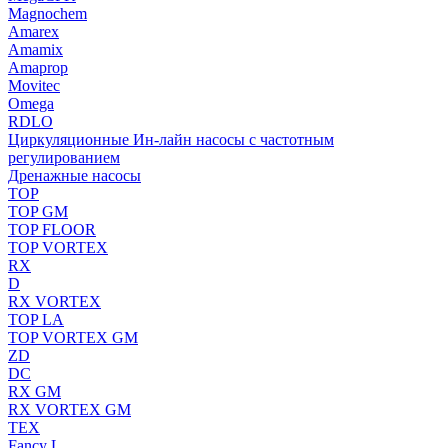
Magnochem
Amarex
Amamix
Amaprop
Movitec
Omega
RDLO
Циркуляционные Ин-лайн насосы с частотным
регулированием
Дренажные насосы
TOP
TOP GM
TOP FLOOR
TOP VORTEX
RX
D
RX VORTEX
TOP LA
TOP VORTEX GM
ZD
DC
RX GM
RX VORTEX GM
TEX
Fancy L