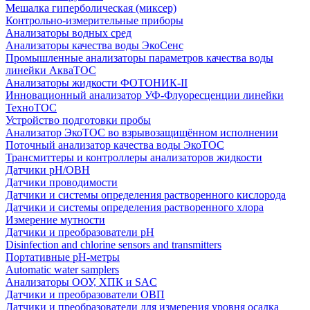
Мешалка гиперболическая (миксер)
Контрольно-измерительные приборы
Анализаторы водных сред
Анализаторы качества воды ЭкоСенс
Промышленные анализаторы параметров качества воды
линейки АкваТОС
Анализаторы жидкости ФОТОНИК-II
Инновационный анализатор УФ-Флуоресценции линейки
ТехноТОС
Устройство подготовки пробы
Анализатор ЭкоТОС во взрывозащищённом исполнении
Поточный анализатор качества воды ЭкоТОС
Трансмиттеры и контроллеры анализаторов жидкости
Датчики рН/ОВН
Датчики проводимости
Датчики и системы определения растворенного кислорода
Датчики и системы определения растворенного хлора
Измерение мутности
Датчики и преобразователи pH
Disinfection and chlorine sensors and transmitters
Портативные pH-метры
Automatic water samplers
Анализаторы ООУ, ХПК и SAC
Датчики и преобразователи ОВП
Датчики и преобразователи для измерения уровня осадка