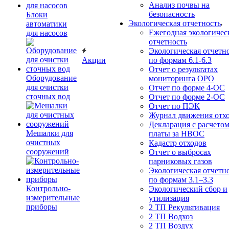
Анализ почвы на
безопасность
Блоки
Экологическая отчетность
автоматики
Ежегодная экологичес
для насосов
отчетность
Экологическая отчетн
Акции
по формам 6.1-6.3
Отчет о результатах
Оборудование
мониторинга ОРО
для очистки
Отчет по форме 4-ОС
сточных вод
Отчет по форме 2-ОС
Отчет по ПЭК
Журнал движения отх
Декларация с расчето
Мешалки для
платы за НВОС
очистных
Кадастр отходов
сооружений
Отчет о выбросах
парниковых газов
Экологическая отчетн
по формам 3.1–3.3
Контрольно-
Экологический сбор и
измерительные
утилизация
приборы
2 ТП Рекультивация
2 ТП Водхоз
2 ТП Воздух