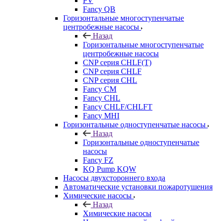
PV
Fancy QB
Горизонтальные многоступенчатые
центробежные насосы
Назад
Горизонтальные многоступенчатые
центробежные насосы
CNP серия CHLF(T)
CNP серия CHLF
CNP серия CHL
Fancy CM
Fancy CHL
Fancy CHLF/CHLFT
Fancy MHI
Горизонтальные одноступенчатые насосы
Назад
Горизонтальные одноступенчатые
насосы
Fancy FZ
KQ Pump KQW
Насосы двухстороннего входа
Автоматические установки пожаротушения
Химические насосы
Назад
Химические насосы