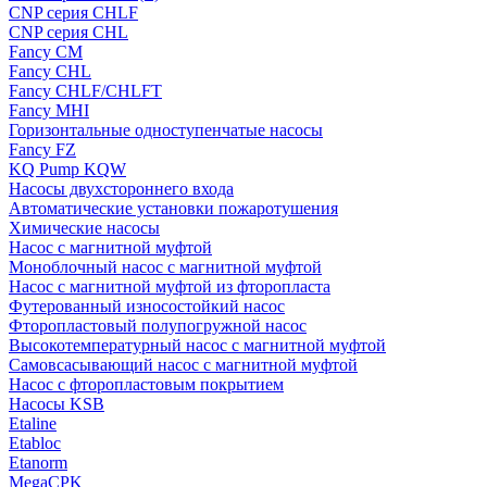
CNP серия CHLF
CNP серия CHL
Fancy CM
Fancy CHL
Fancy CHLF/CHLFT
Fancy MHI
Горизонтальные одноступенчатые насосы
Fancy FZ
KQ Pump KQW
Насосы двухстороннего входа
Автоматические установки пожаротушения
Химические насосы
Насос с магнитной муфтой
Моноблочный насос с магнитной муфтой
Насос с магнитной муфтой из фторопласта
Футерованный износостойкий насос
Фторопластовый полупогружной насос
Высокотемпературный насос с магнитной муфтой
Самовсасывающий насос с магнитной муфтой
Насос с фторопластовым покрытием
Насосы KSB
Etaline
Etabloc
Etanorm
MegaCPK