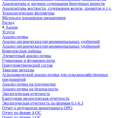
Анализаторы и датчики содержания биогенных веществ
Анализаторы жесткости, содержания железа, хроматов и т.д.
Технологические фотометры
Microwave transmission measurement
Расход
Акции
Услуги
Анализ почвы
Анализ органических/органоминеральных удобрений
Анализ органических/органоминеральных удобрений
Комплексные наборы
Элементный анализ почвы
Гуминовые и фульвокислоты
Гранулометрический состав
Тяжелые металлы
Агрохимический анализ почвы для сельскохозяйственных
предприятий
Анализ почвы на плодородие
Анализ почвы на безопасность
Экологическая отчетность
Ежегодная экологическая отчетность
Экологическая отчетность по формам 6.1-6.3
Отчет о результатах мониторинга ОРО
Отчет по форме 4-ОС
Отчет по форме 2-ОС