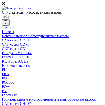
Очистка воды, насосы, анализы воды
Каталог
Насосы
Вертикальные многоступенчатые насосы
CNP серия CDLF
CNP серия CDM
CNP серия CDL
Fancy CDMF/CDM
Fancy CDLF/CDL
KQ Pump KQDP
Вихревые насосы
PK
PKS
PQ
PQ3000
PQA
PV
Fancy QB
Горизонтальные многоступенчатые центробежные насосы
CNP серия CHLF(T)