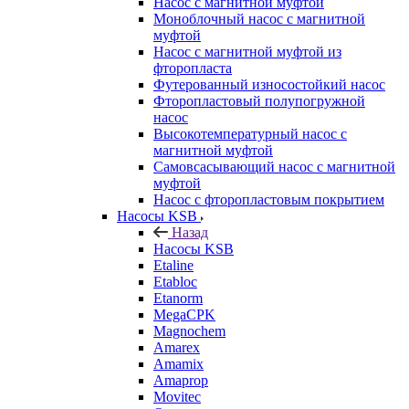
Насос с магнитной муфтой
Моноблочный насос с магнитной
муфтой
Насос с магнитной муфтой из
фторопласта
Футерованный износостойкий насос
Фторопластовый полупогружной
насос
Высокотемпературный насос с
магнитной муфтой
Самовсасывающий насос с магнитной
муфтой
Насос с фторопластовым покрытием
Насосы KSB
Назад
Насосы KSB
Etaline
Etabloc
Etanorm
MegaCPK
Magnochem
Amarex
Amamix
Amaprop
Movitec