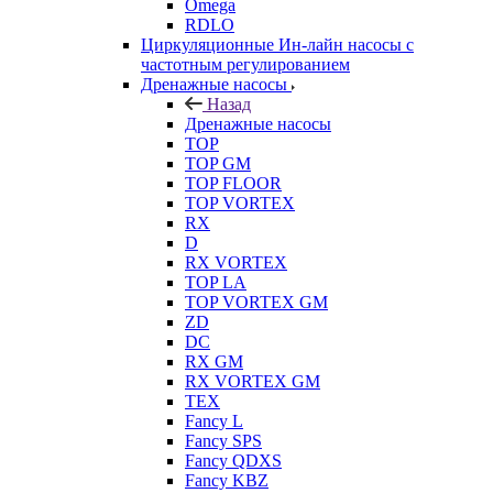
Omega
RDLO
Циркуляционные Ин-лайн насосы с
частотным регулированием
Дренажные насосы
Назад
Дренажные насосы
TOP
TOP GM
TOP FLOOR
TOP VORTEX
RX
D
RX VORTEX
TOP LA
TOP VORTEX GM
ZD
DC
RX GM
RX VORTEX GM
TEX
Fancy L
Fancy SPS
Fancy QDXS
Fancy KBZ