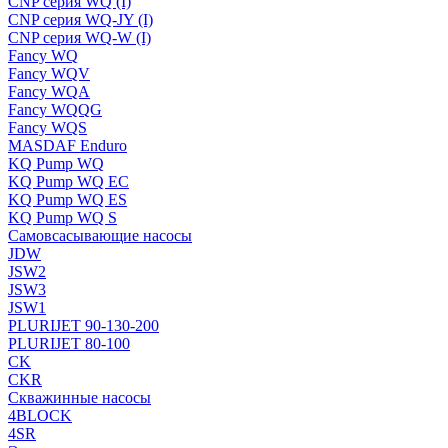
CNP серия WQ (I)
CNP серия WQ-JY (I)
CNP серия WQ-W (I)
Fancy WQ
Fancy WQV
Fancy WQA
Fancy WQQG
Fancy WQS
MASDAF Enduro
KQ Pump WQ
KQ Pump WQ EC
KQ Pump WQ ES
KQ Pump WQ S
Самовсасывающие насосы
JDW
JSW2
JSW3
JSW1
PLURIJET 90-130-200
PLURIJET 80-100
CK
CKR
Скважинные насосы
4BLOCK
4SR