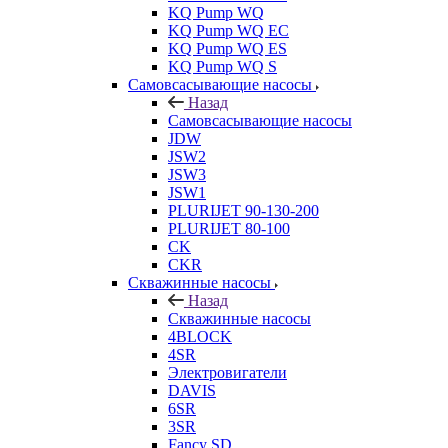
KQ Pump WQ
KQ Pump WQ EC
KQ Pump WQ ES
KQ Pump WQ S
Самовсасывающие насосы
Назад
Самовсасывающие насосы
JDW
JSW2
JSW3
JSW1
PLURIJET 90-130-200
PLURIJET 80-100
CK
CKR
Скважинные насосы
Назад
Скважинные насосы
4BLOCK
4SR
Электровигатели
DAVIS
6SR
3SR
Fancy SD