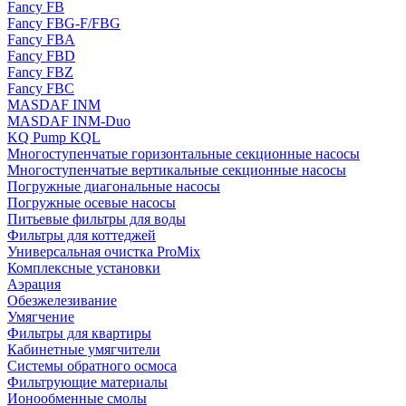
Fancy FB
Fancy FBG-F/FBG
Fancy FBA
Fancy FBD
Fancy FBZ
Fancy FBC
MASDAF INM
MASDAF INM-Duo
KQ Pump KQL
Многоступенчатые горизонтальные секционные насосы
Многоступенчатые вертикальные секционные насосы
Погружные диагональные насосы
Погружные осевые насосы
Питьевые фильтры для воды
Фильтры для коттеджей
Универсальная очистка ProMix
Комплексные установки
Аэрация
Обезжелезивание
Умягчение
Фильтры для квартиры
Кабинетные умягчители
Системы обратного осмоса
Фильтрующие материалы
Ионообменные смолы