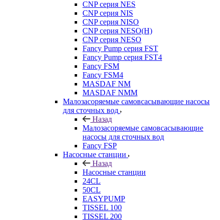
CNP серия NES
CNP серия NIS
CNP серия NISO
CNP серия NESO(H)
CNP серия NESO
Fancy Pump серия FST
Fancy Pump серия FST4
Fancy FSM
Fancy FSM4
MASDAF NM
MASDAF NMM
Малозасоряемые самовсасывающие насосы
для сточных вод
Назад
Малозасоряемые самовсасывающие
насосы для сточных вод
Fancy FSP
Насосные станции
Назад
Насосные станции
24CL
50CL
EASYPUMP
TISSEL 100
TISSEL 200