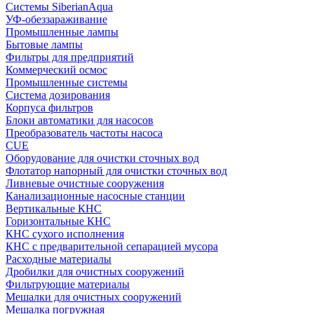
Системы SiberianAqua
УФ-обеззараживание
Промышленные лампы
Бытовые лампы
Фильтры для предприятий
Коммерческий осмос
Промышленные системы
Система дозирования
Корпуса фильтров
Блоки автоматики для насосов
Преобразователь частоты насоса
CUE
Оборудование для очистки сточных вод
Флотатор напорный для очистки сточных вод
Ливневые очистные сооружения
Канализационные насосные станции
Вертикальные КНС
Горизонтальные КНС
КНС сухого исполнения
КНС с предварительной сепарацией мусора
Расходные материалы
Дробилки для очистных сооружений
Фильтрующие материалы
Мешалки для очистных сооружений
Мешалка погружная