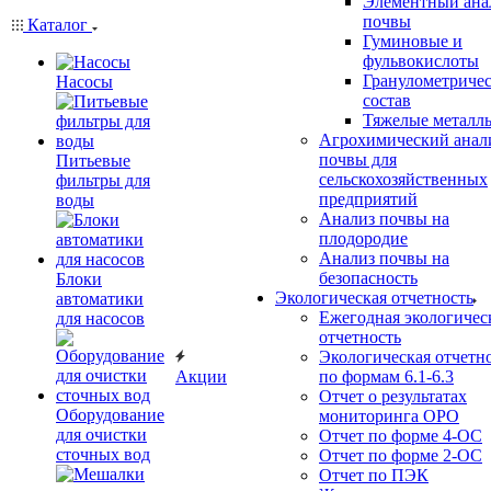
Элементный ана
почвы
Каталог
Гуминовые и
фульвокислоты
Гранулометриче
Насосы
состав
Тяжелые металл
Агрохимический анал
почвы для
Питьевые
сельскохозяйственных
фильтры для
предприятий
воды
Анализ почвы на
плодородие
Анализ почвы на
безопасность
Блоки
Экологическая отчетность
автоматики
Ежегодная экологичес
для насосов
отчетность
Экологическая отчетн
Акции
по формам 6.1-6.3
Отчет о результатах
Оборудование
мониторинга ОРО
для очистки
Отчет по форме 4-ОС
сточных вод
Отчет по форме 2-ОС
Отчет по ПЭК