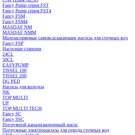
Fancy Pump серия FST
Fancy Pump серия FST4
Fancy FSM
Fancy FSM4
MASDAF NM
MASDAF NMM
Малозасоряемые самовсасывающие насосы для сточных вод
Fancy FSP
Насосные станции
24CL
50CL
EASYPUMP
TISSEL 100
TISSEL 200
DG PED
Насосы для колодца
NK
TOP MULTI
UP
TOP MULTI TECH
Fancy SC
Fancy SSC
Погружной канализационный насос
Погружные электронасосы для отвода сточных вод