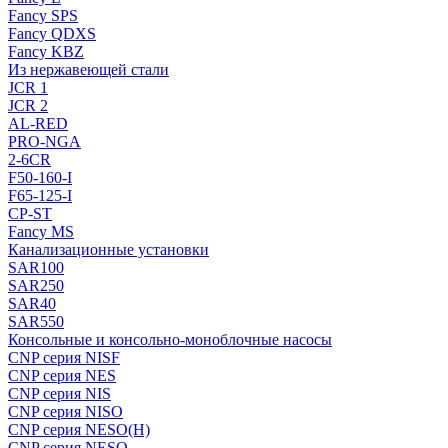
Fancy SPS
Fancy QDXS
Fancy KBZ
Из нержавеющей стали
JCR 1
JCR 2
AL-RED
PRO-NGA
2-6CR
F50-160-I
F65-125-I
CP-ST
Fancy MS
Канализационные установки
SAR100
SAR250
SAR40
SAR550
Консольные и консольно-моноблочные насосы
CNP серия NISF
CNP серия NES
CNP серия NIS
CNP серия NISO
CNP серия NESO(H)
CNP серия NESO