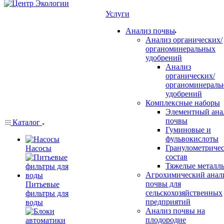
Услуги
Анализ почвы
Анализ органических/
органоминеральных
удобрений
Анализ
органических/
органоминераль
удобрений
Комплексные наборы
Элементный ана
почвы
Каталог
Гуминовые и
фульвокислоты
Гранулометриче
Насосы
состав
Тяжелые металл
Агрохимический анал
почвы для
Питьевые
сельскохозяйственных
фильтры для
предприятий
воды
Анализ почвы на
плодородие