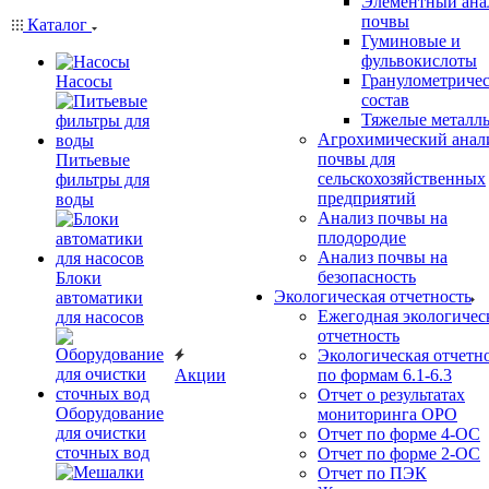
Элементный ана
почвы
Каталог
Гуминовые и
фульвокислоты
Гранулометриче
Насосы
состав
Тяжелые металл
Агрохимический анал
почвы для
Питьевые
сельскохозяйственных
фильтры для
предприятий
воды
Анализ почвы на
плодородие
Анализ почвы на
безопасность
Блоки
Экологическая отчетность
автоматики
Ежегодная экологичес
для насосов
отчетность
Экологическая отчетн
Акции
по формам 6.1-6.3
Отчет о результатах
Оборудование
мониторинга ОРО
для очистки
Отчет по форме 4-ОС
сточных вод
Отчет по форме 2-ОС
Отчет по ПЭК