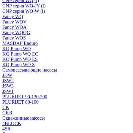
CNP серия WQ (I)
CNP серия WQ-JY (I)
CNP серия WQ-W (I)
Fancy WQ
Fancy WQV
Fancy WQA
Fancy WQQG
Fancy WQS
MASDAF Enduro
KQ Pump WQ
KQ Pump WQ EC
KQ Pump WQ ES
KQ Pump WQ S
Самовсасывающие насосы
JDW
JSW2
JSW3
JSW1
PLURIJET 90-130-200
PLURIJET 80-100
CK
CKR
Скважинные насосы
4BLOCK
4SR