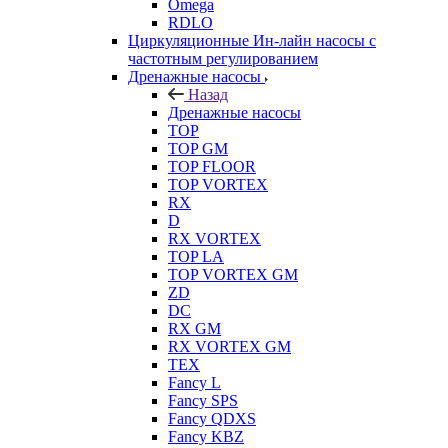
Omega
RDLO
Циркуляционные Ин-лайн насосы с
частотным регулированием
Дренажные насосы
Назад
Дренажные насосы
TOP
TOP GM
TOP FLOOR
TOP VORTEX
RX
D
RX VORTEX
TOP LA
TOP VORTEX GM
ZD
DC
RX GM
RX VORTEX GM
TEX
Fancy L
Fancy SPS
Fancy QDXS
Fancy KBZ