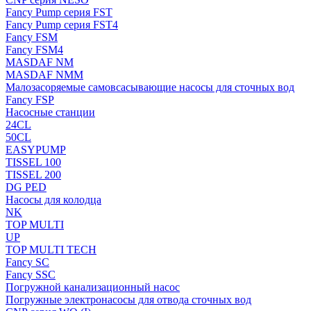
Fancy Pump серия FST
Fancy Pump серия FST4
Fancy FSM
Fancy FSM4
MASDAF NM
MASDAF NMM
Малозасоряемые самовсасывающие насосы для сточных вод
Fancy FSP
Насосные станции
24CL
50CL
EASYPUMP
TISSEL 100
TISSEL 200
DG PED
Насосы для колодца
NK
TOP MULTI
UP
TOP MULTI TECH
Fancy SC
Fancy SSC
Погружной канализационный насос
Погружные электронасосы для отвода сточных вод