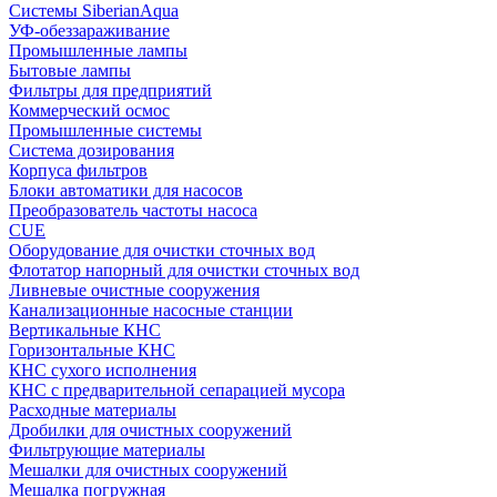
Системы SiberianAqua
УФ-обеззараживание
Промышленные лампы
Бытовые лампы
Фильтры для предприятий
Коммерческий осмос
Промышленные системы
Система дозирования
Корпуса фильтров
Блоки автоматики для насосов
Преобразователь частоты насоса
CUE
Оборудование для очистки сточных вод
Флотатор напорный для очистки сточных вод
Ливневые очистные сооружения
Канализационные насосные станции
Вертикальные КНС
Горизонтальные КНС
КНС сухого исполнения
КНС с предварительной сепарацией мусора
Расходные материалы
Дробилки для очистных сооружений
Фильтрующие материалы
Мешалки для очистных сооружений
Мешалка погружная