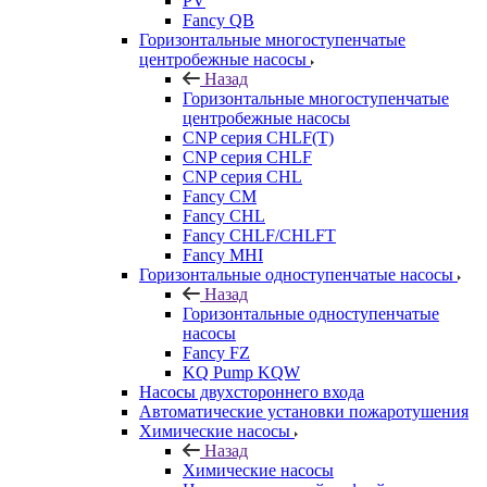
PV
Fancy QB
Горизонтальные многоступенчатые
центробежные насосы
Назад
Горизонтальные многоступенчатые
центробежные насосы
CNP серия CHLF(T)
CNP серия CHLF
CNP серия CHL
Fancy CM
Fancy CHL
Fancy CHLF/CHLFT
Fancy MHI
Горизонтальные одноступенчатые насосы
Назад
Горизонтальные одноступенчатые
насосы
Fancy FZ
KQ Pump KQW
Насосы двухстороннего входа
Автоматические установки пожаротушения
Химические насосы
Назад
Химические насосы