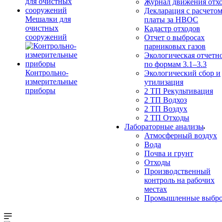
Журнал движения отх
Декларация с расчето
Мешалки для
платы за НВОС
очистных
Кадастр отходов
сооружений
Отчет о выбросах
парниковых газов
Экологическая отчетн
по формам 3.1–3.3
Контрольно-
Экологический сбор и
измерительные
утилизация
приборы
2 ТП Рекультивация
2 ТП Водхоз
2 ТП Воздух
2 ТП Отходы
Лабораторные анализы
Атмосферный воздух
Вода
Почва и грунт
Отходы
Производственный
контроль на рабочих
местах
Промышленные выбр