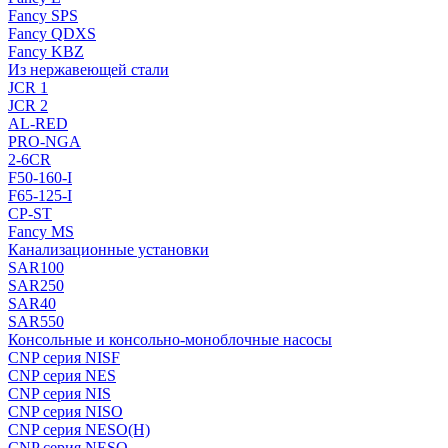
Fancy SPS
Fancy QDXS
Fancy KBZ
Из нержавеющей стали
JCR 1
JCR 2
AL-RED
PRO-NGA
2-6CR
F50-160-I
F65-125-I
CP-ST
Fancy MS
Канализационные установки
SAR100
SAR250
SAR40
SAR550
Консольные и консольно-моноблочные насосы
CNP серия NISF
CNP серия NES
CNP серия NIS
CNP серия NISO
CNP серия NESO(H)
CNP серия NESO