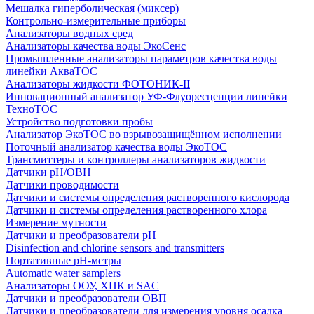
Мешалка гиперболическая (миксер)
Контрольно-измерительные приборы
Анализаторы водных сред
Анализаторы качества воды ЭкоСенс
Промышленные анализаторы параметров качества воды
линейки АкваТОС
Анализаторы жидкости ФОТОНИК-II
Инновационный анализатор УФ-Флуоресценции линейки
ТехноТОС
Устройство подготовки пробы
Анализатор ЭкоТОС во взрывозащищённом исполнении
Поточный анализатор качества воды ЭкоТОС
Трансмиттеры и контроллеры анализаторов жидкости
Датчики рН/ОВН
Датчики проводимости
Датчики и системы определения растворенного кислорода
Датчики и системы определения растворенного хлора
Измерение мутности
Датчики и преобразователи pH
Disinfection and chlorine sensors and transmitters
Портативные pH-метры
Automatic water samplers
Анализаторы ООУ, ХПК и SAC
Датчики и преобразователи ОВП
Датчики и преобразователи для измерения уровня осадка