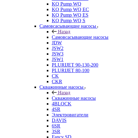
KQ Pump WQ
KQ Pump WQ EC
KQ Pump WQ ES
KQ Pump WQ S
Самовсасывающие насосы
Назад
Самовсасывающие насосы
JDW
JSW2
JSW3
JSW1
PLURIJET 90-130-200
PLURIJET 80-100
CK
CKR
Скважинные насосы
Назад
Скважинные насосы
4BLOCK
4SR
Электровигатели
DAVIS
6SR
3SR
Fancy SD