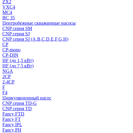
ZX2
VXC4
MC4
BC 35
Центробежные скважинные насосы
CNP серия SM
CNP серия SJ
CNP серия SJ (A,B,C,D,E,F,G,H)
CP
CP-mono
CP-DIN
HF (до 1,5 кВт)
HF (до 7,5 кВт)
NGA
2CP
2-4CP
F
F4
Циркуляционный насос
CNP серия TD-G
CNP серия TD
Fancy FTD
Fancy FT
Fancy IPL
Fancy PH