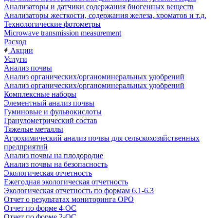
Анализаторы и датчики содержания биогенных веществ
Анализаторы жесткости, содержания железа, хроматов и т.д.
Технологические фотометры
Microwave transmission measurement
Расход
Акции
Услуги
Анализ почвы
Анализ органических/органоминеральных удобрений
Анализ органических/органоминеральных удобрений
Комплексные наборы
Элементный анализ почвы
Гуминовые и фульвокислоты
Гранулометрический состав
Тяжелые металлы
Агрохимический анализ почвы для сельскохозяйственных
предприятий
Анализ почвы на плодородие
Анализ почвы на безопасность
Экологическая отчетность
Ежегодная экологическая отчетность
Экологическая отчетность по формам 6.1-6.3
Отчет о результатах мониторинга ОРО
Отчет по форме 4-ОС
Отчет по форме 2-ОС