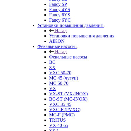
Fancy SP
Fancy 4YS
Fancy 6YS
Fancy 6YC
Установки повышения давления
Назад
Установки повышения давления
AIKON
Фекальные насосы
Назад
Фекальные насосы
BC
ZX
VXC 50-70
MC 45 (чугун)
MC 50-70
VX
VX-ST (VX-INOX)
BC-ST (MC-INOX)
VXC 35-45
VXC-F (PVXC)
MC-F (PMC)
TRITUS
VX 40-65
ZX2