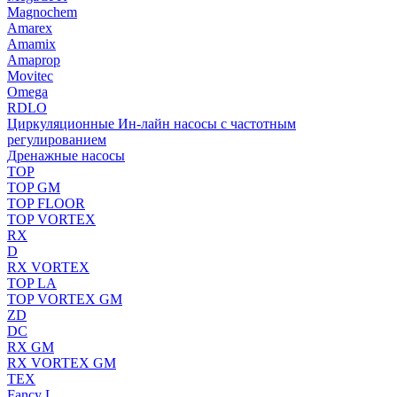
Magnochem
Amarex
Amamix
Amaprop
Movitec
Omega
RDLO
Циркуляционные Ин-лайн насосы с частотным
регулированием
Дренажные насосы
TOP
TOP GM
TOP FLOOR
TOP VORTEX
RX
D
RX VORTEX
TOP LA
TOP VORTEX GM
ZD
DC
RX GM
RX VORTEX GM
TEX
Fancy L