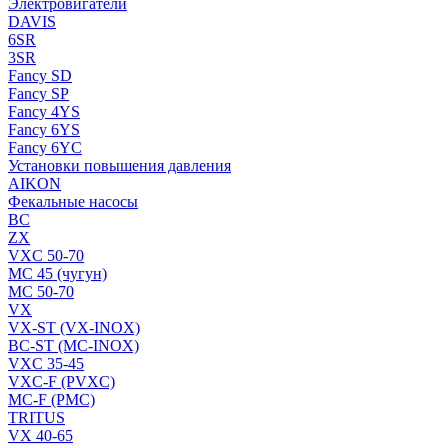
Электровигатели
DAVIS
6SR
3SR
Fancy SD
Fancy SP
Fancy 4YS
Fancy 6YS
Fancy 6YC
Установки повышения давления
AIKON
Фекальные насосы
BC
ZX
VXC 50-70
MC 45 (чугун)
MC 50-70
VX
VX-ST (VX-INOX)
BC-ST (MC-INOX)
VXC 35-45
VXC-F (PVXC)
MC-F (PMC)
TRITUS
VX 40-65