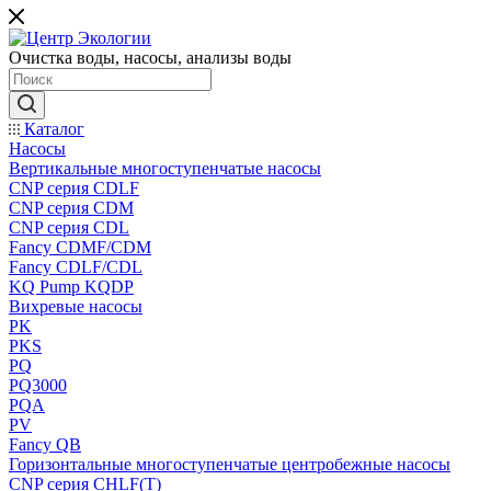
Очистка воды, насосы, анализы воды
Каталог
Насосы
Вертикальные многоступенчатые насосы
CNP серия CDLF
CNP серия CDM
CNP серия CDL
Fancy CDMF/CDM
Fancy CDLF/CDL
KQ Pump KQDP
Вихревые насосы
PK
PKS
PQ
PQ3000
PQA
PV
Fancy QB
Горизонтальные многоступенчатые центробежные насосы
CNP серия CHLF(T)