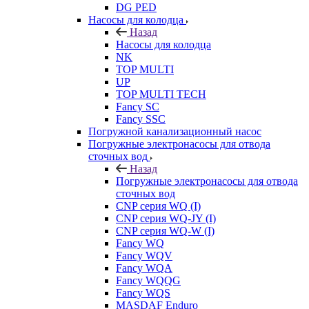
DG PED
Насосы для колодца
Назад
Насосы для колодца
NK
TOP MULTI
UP
TOP MULTI TECH
Fancy SC
Fancy SSC
Погружной канализационный насос
Погружные электронасосы для отвода
сточных вод
Назад
Погружные электронасосы для отвода
сточных вод
CNP серия WQ (I)
CNP серия WQ-JY (I)
CNP серия WQ-W (I)
Fancy WQ
Fancy WQV
Fancy WQA
Fancy WQQG
Fancy WQS
MASDAF Enduro