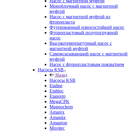
Насос с магнитной муфтой
Моноблочный насос с магнитной
муфтой
Насос с магнитной муфтой из
фторопласта
Футерованный износостойкий насос
Фторопластовый полупогружной
насос
Высокотемпературный насос с
магнитной муфтой
Самовсасывающий насос с магнитной
муфтой
Насос с фторопластовым покрытием
Насосы KSB
Назад
Насосы KSB
Etaline
Etabloc
Etanorm
MegaCPK
Magnochem
Amarex
Amamix
Amaprop
Movitec