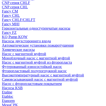
CNP серия CHLF
CNP серия CHL
Fancy CM
Fancy CHL
Fancy CHLF/CHLFT
Fancy MHI
Горизонтальные одноступенчатые насосы
Fancy FZ
KQ Pump KQW
Насосы двухстороннего входа
Автоматические установки пожаротушения
Химические насосы
Насос с магнитной муфтой
Моноблочный насос с магнитной муфтой
Насос с магнитной муфтой из фторопласта
Футерованный износостойкий насос
Фторопластовый полупогружной насос
Высокотемпературный насос с магнитной муфтой
Самовсасывающий насос с магнитной муфтой
Насос с фторопластовым покрытием
Насосы KSB
Etaline
Etabloc
Etanorm
MegaCPK