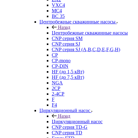
VXC4
MC4
BC 35
Центробежные скважинные насосы
Назад
Центробежные скважинные насосы
CNP серия SM
CNP серия SJ
CNP серия SJ (A,B,C,D,E,F,G,H)
CP
CP-mono
CP-DIN
HF (до 1,5 кВт)
HF (до 7,5 кВт)
NGA
2CP
2-4CP
F
F4
Циркуляционный насос
Назад
Циркуляционный насос
CNP серия TD-G
CNP серия TD