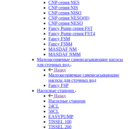
CNP серия NES
CNP серия NIS
CNP серия NISO
CNP серия NESO(H)
CNP серия NESO
Fancy Pump серия FST
Fancy Pump серия FST4
Fancy FSM
Fancy FSM4
MASDAF NM
MASDAF NMM
Малозасоряемые самовсасывающие насосы
для сточных вод
Назад
Малозасоряемые самовсасывающие
насосы для сточных вод
Fancy FSP
Насосные станции
Назад
Насосные станции
24CL
50CL
EASYPUMP
TISSEL 100
TISSEL 200