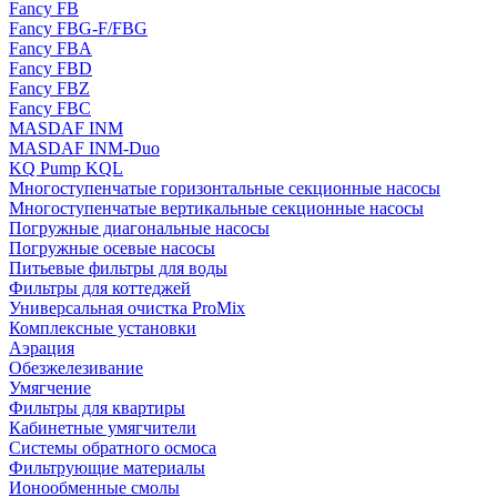
Fancy FB
Fancy FBG-F/FBG
Fancy FBA
Fancy FBD
Fancy FBZ
Fancy FBC
MASDAF INM
MASDAF INM-Duo
KQ Pump KQL
Многоступенчатые горизонтальные секционные насосы
Многоступенчатые вертикальные секционные насосы
Погружные диагональные насосы
Погружные осевые насосы
Питьевые фильтры для воды
Фильтры для коттеджей
Универсальная очистка ProMix
Комплексные установки
Аэрация
Обезжелезивание
Умягчение
Фильтры для квартиры
Кабинетные умягчители
Системы обратного осмоса
Фильтрующие материалы
Ионообменные смолы