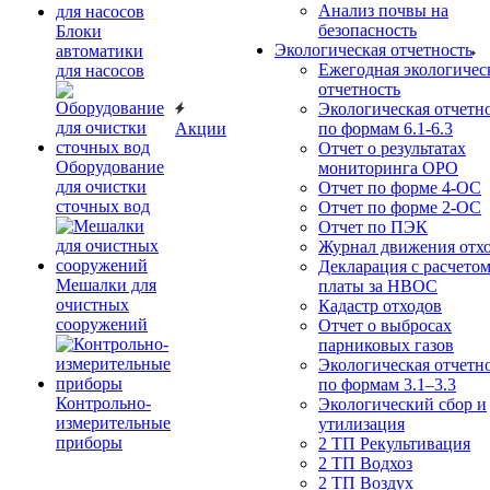
Анализ почвы на
безопасность
Блоки
Экологическая отчетность
автоматики
Ежегодная экологичес
для насосов
отчетность
Экологическая отчетн
Акции
по формам 6.1-6.3
Отчет о результатах
Оборудование
мониторинга ОРО
для очистки
Отчет по форме 4-ОС
сточных вод
Отчет по форме 2-ОС
Отчет по ПЭК
Журнал движения отх
Декларация с расчето
Мешалки для
платы за НВОС
очистных
Кадастр отходов
сооружений
Отчет о выбросах
парниковых газов
Экологическая отчетн
по формам 3.1–3.3
Контрольно-
Экологический сбор и
измерительные
утилизация
приборы
2 ТП Рекультивация
2 ТП Водхоз
2 ТП Воздух