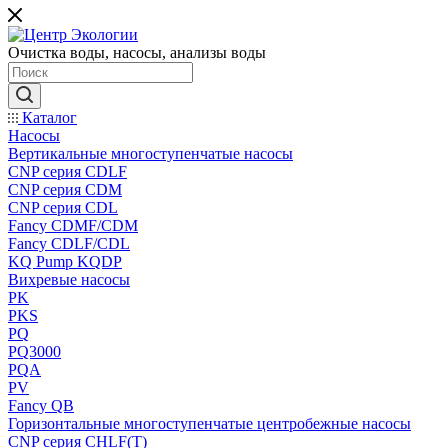
Очистка воды, насосы, анализы воды
Каталог
Насосы
Вертикальные многоступенчатые насосы
CNP серия CDLF
CNP серия CDM
CNP серия CDL
Fancy CDMF/CDM
Fancy CDLF/CDL
KQ Pump KQDP
Вихревые насосы
PK
PKS
PQ
PQ3000
PQA
PV
Fancy QB
Горизонтальные многоступенчатые центробежные насосы
CNP серия CHLF(T)