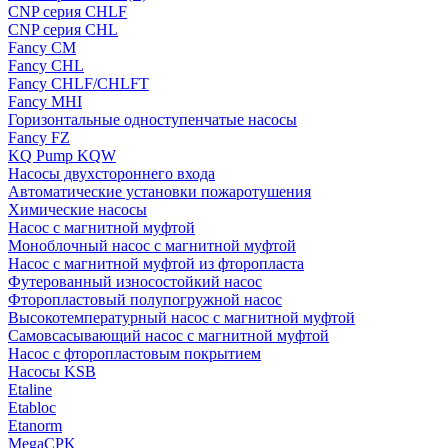
CNP серия CHLF
CNP серия CHL
Fancy CM
Fancy CHL
Fancy CHLF/CHLFT
Fancy MHI
Горизонтальные одноступенчатые насосы
Fancy FZ
KQ Pump KQW
Насосы двухстороннего входа
Автоматические установки пожаротушения
Химические насосы
Насос с магнитной муфтой
Моноблочный насос с магнитной муфтой
Насос с магнитной муфтой из фторопласта
Футерованный износостойкий насос
Фторопластовый полупогружной насос
Высокотемпературный насос с магнитной муфтой
Самовсасывающий насос с магнитной муфтой
Насос с фторопластовым покрытием
Насосы KSB
Etaline
Etabloc
Etanorm
MegaCPK