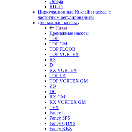
Omega
RDLO
Циркуляционные Ин-лайн насосы с
частотным регулированием
Дренажные насосы
Назад
Дренажные насосы
TOP
TOP GM
TOP FLOOR
TOP VORTEX
RX
D
RX VORTEX
TOP LA
TOP VORTEX GM
ZD
DC
RX GM
RX VORTEX GM
TEX
Fancy L
Fancy SPS
Fancy QDXS
Fancy KBZ