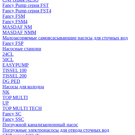
Fancy Pump серия FST
Fancy Pump серия FST4
Fancy FSM
Fancy FSM4
MASDAF NM
MASDAF NMM
Малозасоряемые самовсасывающие насосы для сточных вод
Fancy FSP
Насосные станции
24CL
50CL
EASYPUMP
TISSEL 100
TISSEL 200
DG PED
Насосы для колодца
NK
TOP MULTI
UP
TOP MULTI TECH
Fancy SC
Fancy SSC
Погружной канализационный насос
Погружные электронасосы для отвода сточных вод