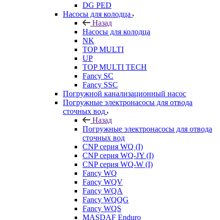
DG PED
Насосы для колодца
Назад
Насосы для колодца
NK
TOP MULTI
UP
TOP MULTI TECH
Fancy SC
Fancy SSC
Погружной канализационный насос
Погружные электронасосы для отвода
сточных вод
Назад
Погружные электронасосы для отвода
сточных вод
CNP серия WQ (I)
CNP серия WQ-JY (I)
CNP серия WQ-W (I)
Fancy WQ
Fancy WQV
Fancy WQA
Fancy WQQG
Fancy WQS
MASDAF Enduro