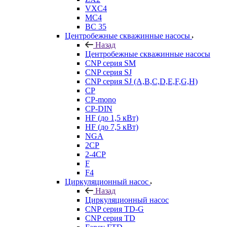
VXC4
MC4
BC 35
Центробежные скважинные насосы
Назад
Центробежные скважинные насосы
CNP серия SM
CNP серия SJ
CNP серия SJ (A,B,C,D,E,F,G,H)
CP
CP-mono
CP-DIN
HF (до 1,5 кВт)
HF (до 7,5 кВт)
NGA
2CP
2-4CP
F
F4
Циркуляционный насос
Назад
Циркуляционный насос
CNP серия TD-G
CNP серия TD