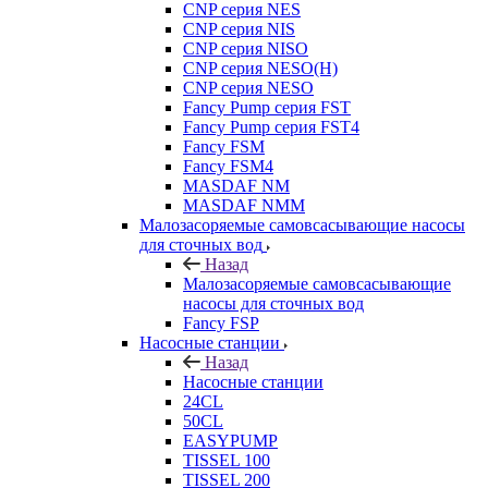
CNP серия NES
CNP серия NIS
CNP серия NISO
CNP серия NESO(H)
CNP серия NESO
Fancy Pump серия FST
Fancy Pump серия FST4
Fancy FSM
Fancy FSM4
MASDAF NM
MASDAF NMM
Малозасоряемые самовсасывающие насосы
для сточных вод
Назад
Малозасоряемые самовсасывающие
насосы для сточных вод
Fancy FSP
Насосные станции
Назад
Насосные станции
24CL
50CL
EASYPUMP
TISSEL 100
TISSEL 200