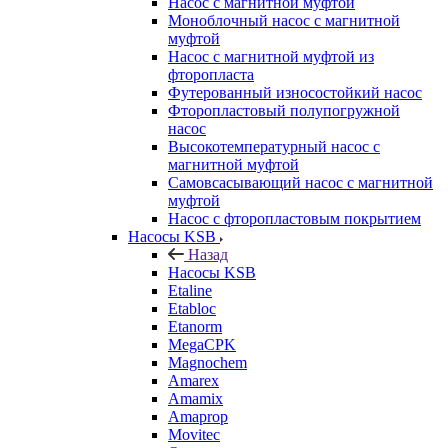
Насос с магнитной муфтой
Моноблочный насос с магнитной
муфтой
Насос с магнитной муфтой из
фторопласта
Футерованный износостойкий насос
Фторопластовый полупогружной
насос
Высокотемпературный насос с
магнитной муфтой
Самовсасывающий насос с магнитной
муфтой
Насос с фторопластовым покрытием
Насосы KSB
Назад
Насосы KSB
Etaline
Etabloc
Etanorm
MegaCPK
Magnochem
Amarex
Amamix
Amaprop
Movitec