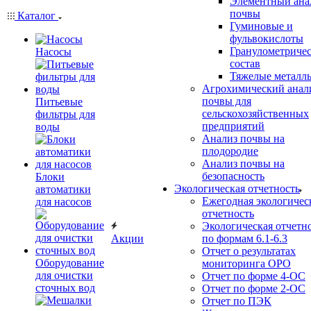
Элементный ана
почвы
Каталог
Гуминовые и
фульвокислоты
Гранулометриче
Насосы
состав
Тяжелые металл
Агрохимический анал
почвы для
Питьевые
сельскохозяйственных
фильтры для
предприятий
воды
Анализ почвы на
плодородие
Анализ почвы на
безопасность
Блоки
Экологическая отчетность
автоматики
Ежегодная экологичес
для насосов
отчетность
Экологическая отчетн
Акции
по формам 6.1-6.3
Отчет о результатах
Оборудование
мониторинга ОРО
для очистки
Отчет по форме 4-ОС
сточных вод
Отчет по форме 2-ОС
Отчет по ПЭК