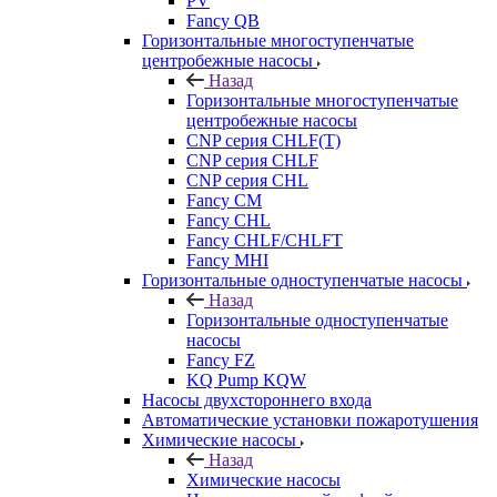
PV
Fancy QB
Горизонтальные многоступенчатые
центробежные насосы
Назад
Горизонтальные многоступенчатые
центробежные насосы
CNP серия CHLF(T)
CNP серия CHLF
CNP серия CHL
Fancy CM
Fancy CHL
Fancy CHLF/CHLFT
Fancy MHI
Горизонтальные одноступенчатые насосы
Назад
Горизонтальные одноступенчатые
насосы
Fancy FZ
KQ Pump KQW
Насосы двухстороннего входа
Автоматические установки пожаротушения
Химические насосы
Назад
Химические насосы