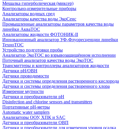
Мешалка гиперболическая (миксер)
Контрольно-измерительные приборы
Анализаторы водных сред
Анализаторы качества воды ЭкоСенс
Промышленные анализаторы параметров качества воды
линейки АкваТОС
Анализаторы жидкости ФОТОНИК-II
Инновационный анализатор УФ-Флуоресценции линейки
ТехноТОС
Устройство подготовки пробы
Анализатор ЭкоТОС во взрывозащищённом исполнении
Поточный анализатор качества воды ЭкоТОС
Трансмиттеры и контроллеры анализаторов жидкости
Датчики рН/ОВН
Датчики проводимости
Датчики и системы определения растворенного кислорода
Датчики и системы определения растворенного хлора
Измерение мутности
Датчики и преобразователи pH
Disinfection and chlorine sensors and transmitters
Портативные pH-метры
Automatic water samplers
Анализаторы ООУ, ХПК и SAC
Датчики и преобразователи ОВП
Датчики и преобразователи для измерения уровня осадка