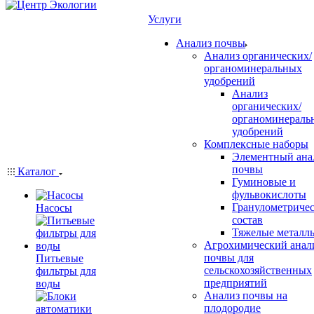
Услуги
Анализ почвы
Анализ органических/
органоминеральных
удобрений
Анализ
органических/
органоминераль
удобрений
Комплексные наборы
Элементный ана
почвы
Каталог
Гуминовые и
фульвокислоты
Гранулометриче
Насосы
состав
Тяжелые металл
Агрохимический анал
почвы для
Питьевые
сельскохозяйственных
фильтры для
предприятий
воды
Анализ почвы на
плодородие