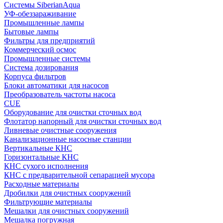
Системы SiberianAqua
УФ-обеззараживание
Промышленные лампы
Бытовые лампы
Фильтры для предприятий
Коммерческий осмос
Промышленные системы
Система дозирования
Корпуса фильтров
Блоки автоматики для насосов
Преобразователь частоты насоса
CUE
Оборудование для очистки сточных вод
Флотатор напорный для очистки сточных вод
Ливневые очистные сооружения
Канализационные насосные станции
Вертикальные КНС
Горизонтальные КНС
КНС сухого исполнения
КНС с предварительной сепарацией мусора
Расходные материалы
Дробилки для очистных сооружений
Фильтрующие материалы
Мешалки для очистных сооружений
Мешалка погружная