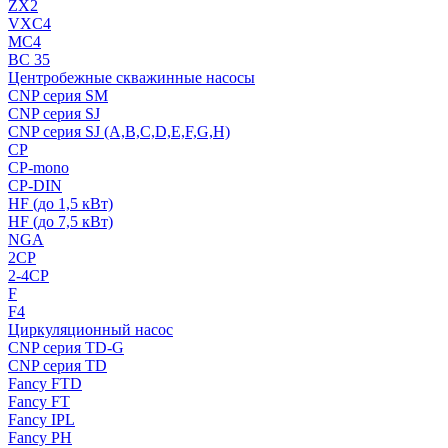
ZX2
VXC4
MC4
BC 35
Центробежные скважинные насосы
CNP серия SM
CNP серия SJ
CNP серия SJ (A,B,C,D,E,F,G,H)
CP
CP-mono
CP-DIN
HF (до 1,5 кВт)
HF (до 7,5 кВт)
NGA
2CP
2-4CP
F
F4
Циркуляционный насос
CNP серия TD-G
CNP серия TD
Fancy FTD
Fancy FT
Fancy IPL
Fancy PH