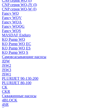
CNP серия WQ (I)
CNP серия WQ-JY (I)
CNP серия WQ-W (I)
Fancy WQ
Fancy WQV
Fancy WQA
Fancy WQQG
Fancy WQS
MASDAF Enduro
KQ Pump WQ
KQ Pump WQ EC
KQ Pump WQ ES
KQ Pump WQ S
Самовсасывающие насосы
JDW
JSW2
JSW3
JSW1
PLURIJET 90-130-200
PLURIJET 80-100
CK
CKR
Скважинные насосы
4BLOCK
4SR