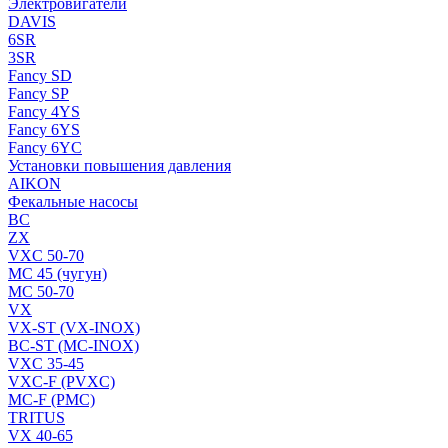
Электровигатели
DAVIS
6SR
3SR
Fancy SD
Fancy SP
Fancy 4YS
Fancy 6YS
Fancy 6YC
Установки повышения давления
AIKON
Фекальные насосы
BC
ZX
VXC 50-70
MC 45 (чугун)
MC 50-70
VX
VX-ST (VX-INOX)
BC-ST (MC-INOX)
VXC 35-45
VXC-F (PVXC)
MC-F (PMC)
TRITUS
VX 40-65