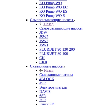
KQ Pump WQ
KQ Pump WQ EC
KQ Pump WQ ES
KQ Pump WQ S
Самовсасывающие насосы
Назад
Самовсасывающие насосы
JDW
JSW2
JSW3
JSW1
PLURIJET 90-130-200
PLURIJET 80-100
CK
CKR
Скважинные насосы
Назад
Скважинные насосы
4BLOCK
4SR
Электровигатели
DAVIS
6SR
3SR
Fancy SD