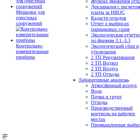
Журнал движения отх
Декларация с расчето
Мешалки для
платы за НВОС
очистных
Кадастр отходов
сооружений
Отчет о выбросах
парниковых газов
Экологическая отчетн
по формам 3.1–3.3
Контрольно-
Экологический сбор и
измерительные
утилизация
приборы
2 ТП Рекультивация
2 ТП Водхоз
2 ТП Воздух
2 ТП Отходы
Лабораторные анализы
Атмосферный воздух
Вода
Почва и грунт
Отходы
Производственный
контроль на рабочих
местах
Промышленные выбр