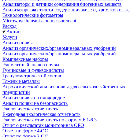
Анализаторы и датчики содержания биогенных веществ
Анализаторы жесткости, содержания железа, хроматов и т.д.
Технологические фотометры
Microwave transmission measurement
Расход
Акции
Услуги
Анализ почвы
Анализ органических/органоминеральных удобрений
Анализ органических/органоминеральных удобрений
Комплексные наборы
Элементный анализ почвы
Гуминовые и фульвокислоты
Гранулометрический состав
Тяжелые металлы
Агрохимический анализ почвы для сельскохозяйственных
предприятий
Анализ почвы на плодородие
Анализ почвы на безопасность
Экологическая отчетность
Ежегодная экологическая отчетность
Экологическая отчетность по формам 6.1-6.3
Отчет о результатах мониторинга ОРО
Отчет по форме 4-ОС
Отчет по форме 2-ОС