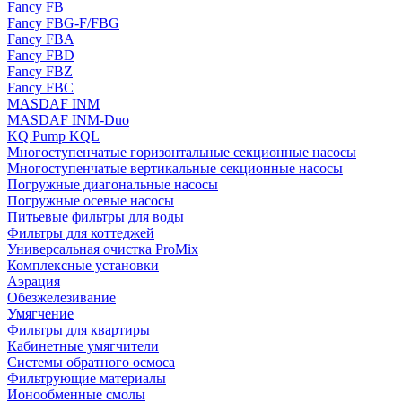
Fancy FB
Fancy FBG-F/FBG
Fancy FBA
Fancy FBD
Fancy FBZ
Fancy FBC
MASDAF INM
MASDAF INM-Duo
KQ Pump KQL
Многоступенчатые горизонтальные секционные насосы
Многоступенчатые вертикальные секционные насосы
Погружные диагональные насосы
Погружные осевые насосы
Питьевые фильтры для воды
Фильтры для коттеджей
Универсальная очистка ProMix
Комплексные установки
Аэрация
Обезжелезивание
Умягчение
Фильтры для квартиры
Кабинетные умягчители
Системы обратного осмоса
Фильтрующие материалы
Ионообменные смолы