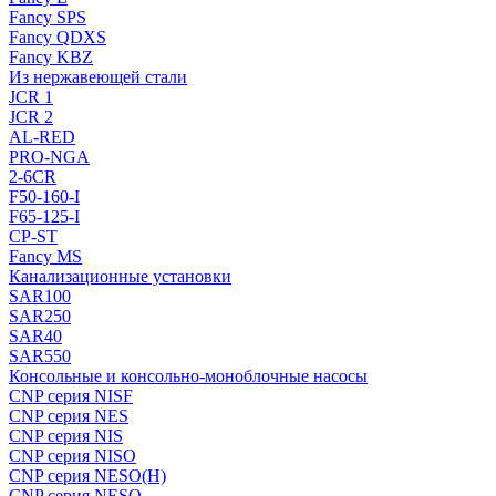
Fancy SPS
Fancy QDXS
Fancy KBZ
Из нержавеющей стали
JCR 1
JCR 2
AL-RED
PRO-NGA
2-6CR
F50-160-I
F65-125-I
CP-ST
Fancy MS
Канализационные установки
SAR100
SAR250
SAR40
SAR550
Консольные и консольно-моноблочные насосы
CNP серия NISF
CNP серия NES
CNP серия NIS
CNP серия NISO
CNP серия NESO(H)
CNP серия NESO