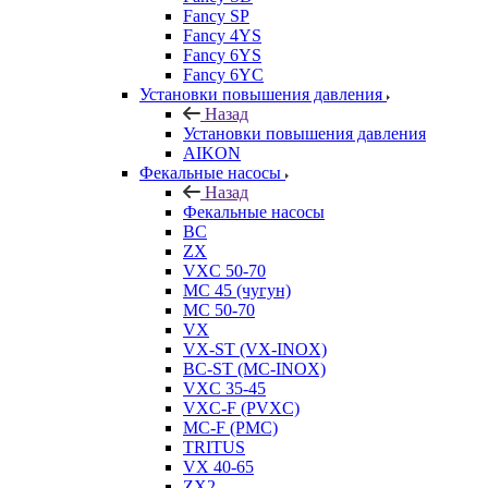
Fancy SP
Fancy 4YS
Fancy 6YS
Fancy 6YC
Установки повышения давления
Назад
Установки повышения давления
AIKON
Фекальные насосы
Назад
Фекальные насосы
BC
ZX
VXC 50-70
MC 45 (чугун)
MC 50-70
VX
VX-ST (VX-INOX)
BC-ST (MC-INOX)
VXC 35-45
VXC-F (PVXC)
MC-F (PMC)
TRITUS
VX 40-65
ZX2