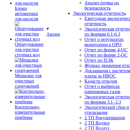
Анализ почвы на
безопасность
Блоки
Экологическая отчетность
автоматики
Ежегодная экологичес
для насосов
отчетность
Экологическая отчетн
Акции
по формам 6.1-6.3
Отчет о результатах
Оборудование
мониторинга ОРО
для очистки
Отчет по форме 4-ОС
сточных вод
Отчет по форме 2-ОС
Отчет по ПЭК
Журнал движения отх
Декларация с расчето
Мешалки для
платы за НВОС
очистных
Кадастр отходов
сооружений
Отчет о выбросах
парниковых газов
Экологическая отчетн
по формам 3.1–3.3
Контрольно-
Экологический сбор и
измерительные
утилизация
приборы
2 ТП Рекультивация
2 ТП Водхоз
2 ТП Воздух