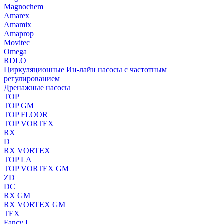
Magnochem
Amarex
Amamix
Amaprop
Movitec
Omega
RDLO
Циркуляционные Ин-лайн насосы с частотным
регулированием
Дренажные насосы
TOP
TOP GM
TOP FLOOR
TOP VORTEX
RX
D
RX VORTEX
TOP LA
TOP VORTEX GM
ZD
DC
RX GM
RX VORTEX GM
TEX
Fancy L